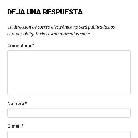
del
DEJA UNA RESPUESTA
16
de
septiembre
Tu dirección de correo electrónico no será publicada.
Los
al
campos obligatorios están marcados con
*
4
de
Comentario
*
octubre.
La
iniciativa,
organizada
por
la
Cátedra…
Nombre
*
E-mail
*