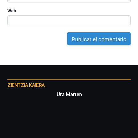
Web
Otros
proyectos
ZIENTZIA KAIERA
Ura Marten