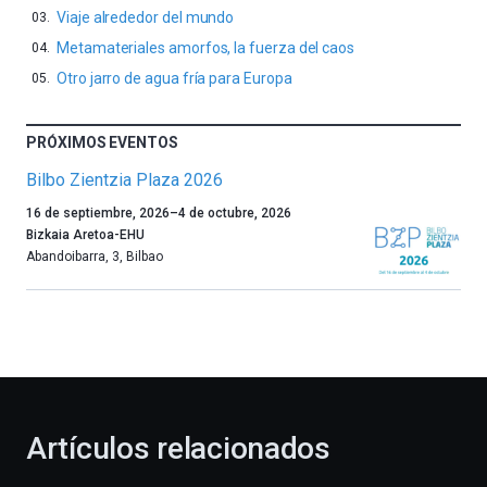
Viaje alrededor del mundo
Metamateriales amorfos, la fuerza del caos
Otro jarro de agua fría para Europa
PRÓXIMOS EVENTOS
Bilbo Zientzia Plaza 2026
Un
16 de septiembre, 2026
–
4 de octubre, 2026
año
Bizkaia Aretoa-EHU
más,
Abandoibarra, 3
,
Bilbao
Bilbao
dará
la
bienvenida
al
otoño
con
la
Artículos relacionados
celebración
de