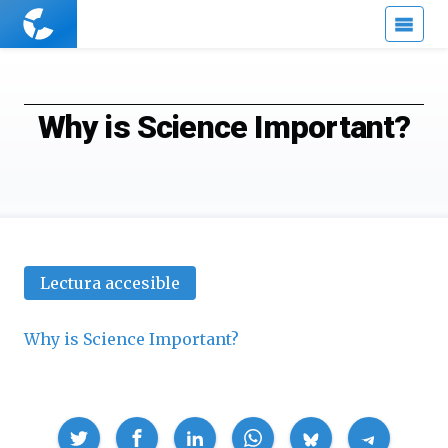
Cuaderno
de
Cultura
Científica
Why is Science Important?
Lectura accesible
Why is Science Important?
Compartir