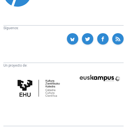
Síguenos:
Un proyecto de:
Cátedra
Euskampus
de
Fundazioa
Cultura
Científica
de
la
UPV/EHU