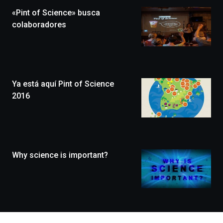
la
«Pint of Science» busca
novena
edición
colaboradores
de
Bilbo
Zientzia
Plaza
(BZP),
Ya está aquí Pint of Science
un
festival
2016
que
llenará
la
ciudad
de
monólogos,
Why science is important?
exposiciones,
conferencias,
docufórums
y
espectáculos
de
ciencia