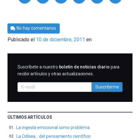
Por
No hay comentarios
Cultura
Publicado el
10 de diciembre, 2011
en
Cientifica
SUSCRIBIRME
Suscríbete a nuestro
boletín de noticias diario
para
recibir artículos y otras actualizaciones.
Suscribirme
ÚLTIMOS ARTÍCULOS
La ingesta emocional como problema
La Odisea… del pensamiento científico