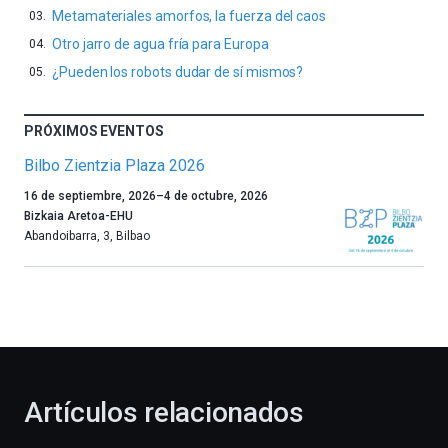
Metamateriales amorfos, la fuerza del caos
Otro jarro de agua fría para Europa
¿Pueden los robots dudar de sí mismos?
PRÓXIMOS EVENTOS
Bilbo Zientzia Plaza 2026
Un
16 de septiembre, 2026
–
4 de octubre, 2026
año
Bizkaia Aretoa-EHU
más,
Abandoibarra, 3
,
Bilbao
Bilbao
dará
la
bienvenida
al
otoño
con
la
Artículos relacionados
celebración
de