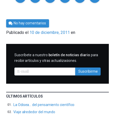
Por
No hay comentarios
Cultura
Publicado el
10 de diciembre, 2011
en
Cientifica
SUSCRIBIRME
Suscríbete a nuestro
boletín de noticias diario
para
recibir artículos y otras actualizaciones.
Suscribirme
ÚLTIMOS ARTÍCULOS
La Odisea… del pensamiento científico
Viaje alrededor del mundo