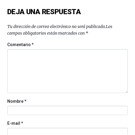
del
DEJA UNA RESPUESTA
16
de
septiembre
Tu dirección de correo electrónico no será publicada.
Los
al
campos obligatorios están marcados con
*
4
de
Comentario
*
octubre.
La
iniciativa,
organizada
por
la
Cátedra…
Nombre
*
E-mail
*