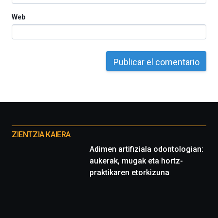
Web
Otros
proyectos
ZIENTZIA KAIERA
Adimen artifiziala odontologian:
aukerak, mugak eta hortz-
praktikaren etorkizuna