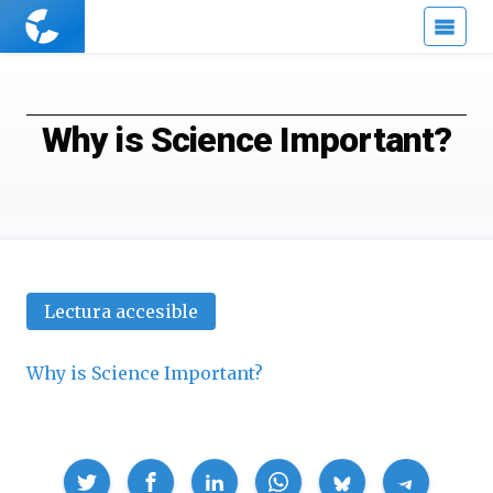
Cuaderno
de
Cultura
Científica
Why is Science Important?
Lectura accesible
Why is Science Important?
Compartir