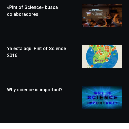
la
«Pint of Science» busca
novena
edición
colaboradores
de
Bilbo
Zientzia
Plaza
(BZP),
Ya está aquí Pint of Science
un
festival
2016
que
llenará
la
ciudad
de
monólogos,
Why science is important?
exposiciones,
conferencias,
docufórums
y
espectáculos
de
ciencia