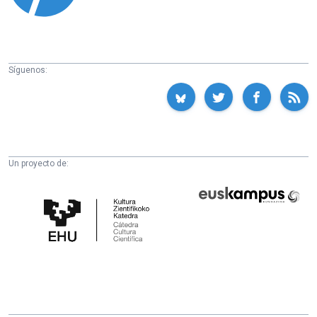
Síguenos:
Un proyecto de:
Cátedra
Euskampus
de
Fundazioa
Cultura
Científica
de
la
UPV/EHU