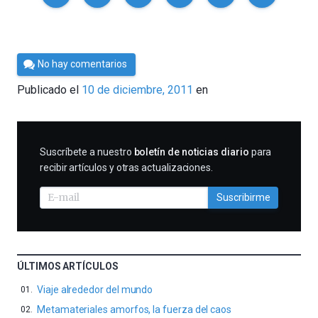
Por
No hay comentarios
Cultura
Publicado el
10 de diciembre, 2011
en
Cientifica
SUSCRIBIRME
Suscríbete a nuestro
boletín de noticias diario
para
recibir artículos y otras actualizaciones.
Suscribirme
ÚLTIMOS ARTÍCULOS
Viaje alrededor del mundo
Metamateriales amorfos, la fuerza del caos