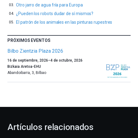
Otro jarro de agua fría para Europa
¿Pueden los robots dudar de sí mismos?
El patrón de los animales en las pinturas rupestres
PRÓXIMOS EVENTOS
Bilbo Zientzia Plaza 2026
Un
16 de septiembre, 2026
–
4 de octubre, 2026
año
Bizkaia Aretoa-EHU
más,
Abandoibarra, 3
,
Bilbao
Bilbao
dará
la
bienvenida
al
otoño
con
la
Artículos relacionados
celebración
de