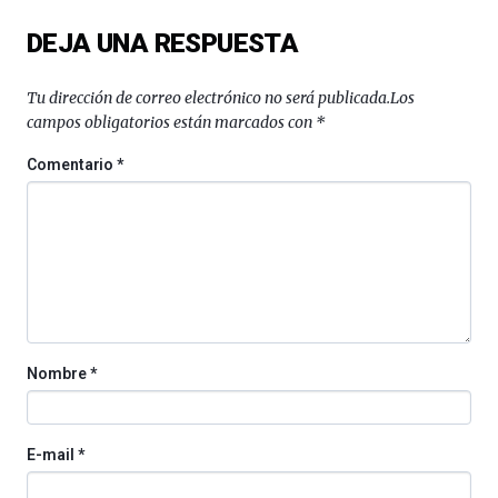
del
DEJA UNA RESPUESTA
16
de
septiembre
Tu dirección de correo electrónico no será publicada.
Los
al
campos obligatorios están marcados con
*
4
de
Comentario
*
octubre.
La
iniciativa,
organizada
por
la
Cátedra…
Nombre
*
E-mail
*