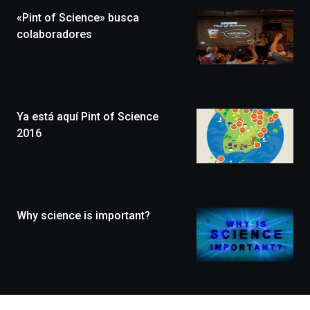
la
«Pint of Science» busca
novena
edición
colaboradores
de
Bilbo
Zientzia
Plaza
(BZP),
Ya está aquí Pint of Science
un
festival
2016
que
llenará
la
ciudad
de
monólogos,
Why science is important?
exposiciones,
conferencias,
docufórums
y
espectáculos
de
ciencia