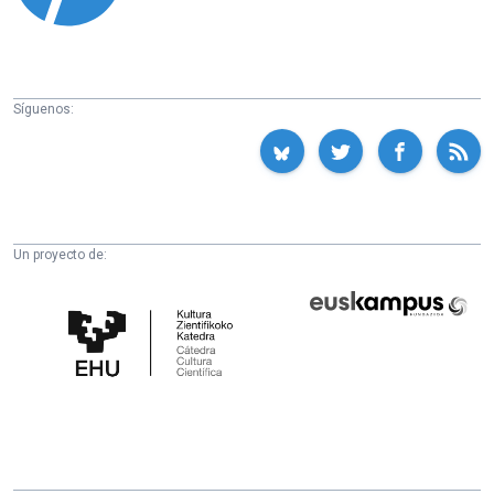
Síguenos:
Un proyecto de:
Cátedra
Euskampus
de
Fundazioa
Cultura
Científica
de
la
UPV/EHU