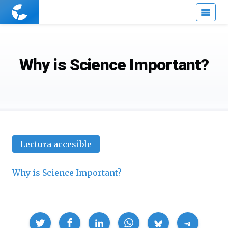
Cuaderno
de
Cultura
Científica
Why is Science Important?
Lectura accesible
Why is Science Important?
Compartir