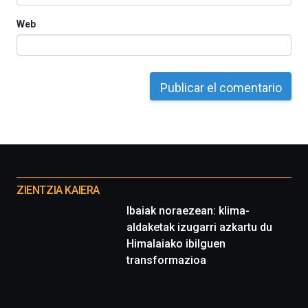
Web
Otros
proyectos
ZIENTZIA KAIERA
Ibaiak noraezean: klima-
aldaketak izugarri azkartu du
Himalaiako ibilguen
transformazioa