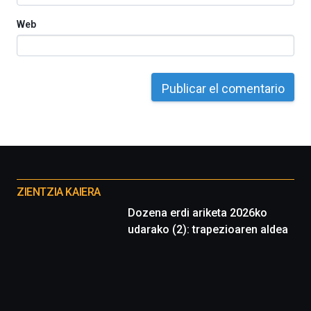
Web
Otros
proyectos
ZIENTZIA KAIERA
Dozena erdi ariketa 2026ko
udarako (2): trapezioaren aldea