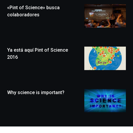
la
«Pint of Science» busca
novena
edición
colaboradores
de
Bilbo
Zientzia
Plaza
(BZP),
Ya está aquí Pint of Science
un
festival
2016
que
llenará
la
ciudad
de
monólogos,
Why science is important?
exposiciones,
conferencias,
docufórums
y
espectáculos
de
ciencia