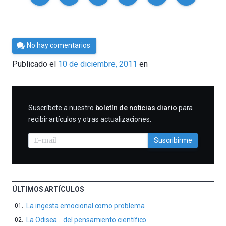
Por
No hay comentarios
Cultura
Publicado el
10 de diciembre, 2011
en
Cientifica
SUSCRIBIRME
Suscríbete a nuestro
boletín de noticias diario
para
recibir artículos y otras actualizaciones.
Suscribirme
ÚLTIMOS ARTÍCULOS
La ingesta emocional como problema
La Odisea… del pensamiento científico