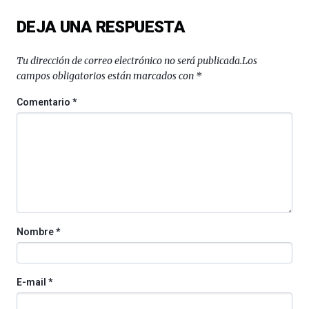
del
DEJA UNA RESPUESTA
16
de
septiembre
Tu dirección de correo electrónico no será publicada.
Los
al
campos obligatorios están marcados con
*
4
de
Comentario
*
octubre.
La
iniciativa,
organizada
por
la
Cátedra…
Nombre
*
E-mail
*