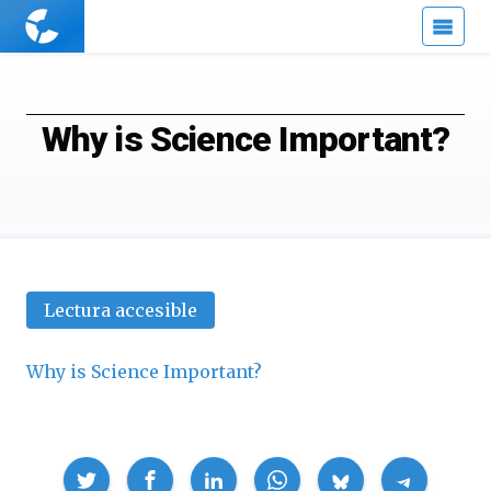
Cuaderno
de
Cultura
Científica
Why is Science Important?
Lectura accesible
Why is Science Important?
Compartir