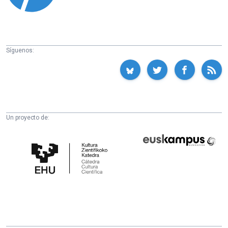
Síguenos:
Un proyecto de:
Cátedra
Euskampus
de
Fundazioa
Cultura
Científica
de
la
UPV/EHU