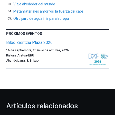
Viaje alrededor del mundo
Metamateriales amorfos, la fuerza del caos
Otro jarro de agua fría para Europa
PRÓXIMOS EVENTOS
Bilbo Zientzia Plaza 2026
Un
16 de septiembre, 2026
–
4 de octubre, 2026
año
Bizkaia Aretoa-EHU
más,
Abandoibarra, 3
,
Bilbao
Bilbao
dará
la
bienvenida
al
otoño
con
la
Artículos relacionados
celebración
de