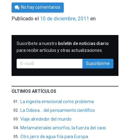
Por
No hay comentarios
Cultura
Publicado el
10 de diciembre, 2011
en
Cientifica
SUSCRIBIRME
Suscríbete a nuestro
boletín de noticias diario
para recibir artículos y otras actualizaciones.
Suscribirme
ÚLTIMOS ARTÍCULOS
La ingesta emocional como problema
La Odisea… del pensamiento científico
Viaje alrededor del mundo
Metamateriales amorfos, la fuerza del caos
Otro jarro de agua fría para Europa