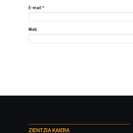
E-mail
*
Web
Otros
proyectos
ZIENTZIA KAIERA