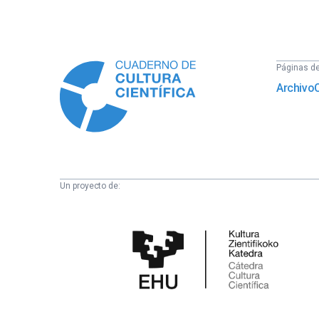
Información
Páginas del
Archivo
Un proyecto de:
Cátedra
de
Cultura
Científica
de
la
UPV/EHU