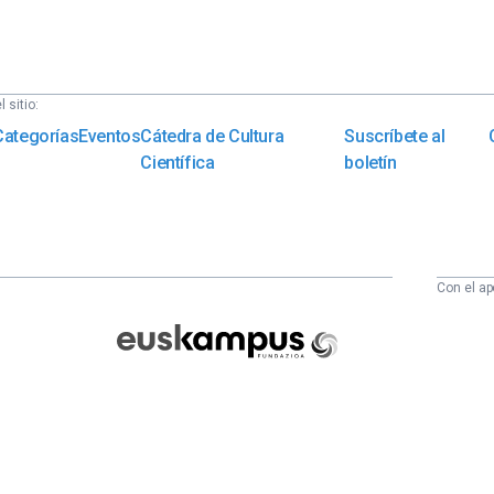
 sitio:
Categorías
Eventos
Cátedra de Cultura
Suscríbete al
Científica
boletín
Con el ap
Euskampus
Fundazioa