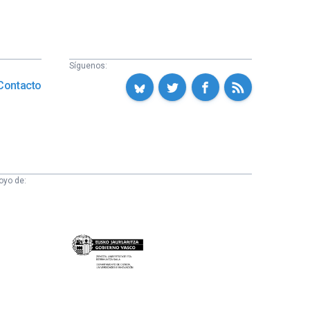
Síguenos:
Contacto
oyo de:
Eusko
Jaurlaritza
-
Zientzia,
Unibertsitate