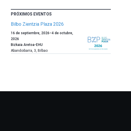
PRÓXIMOS EVENTOS
Bilbo Zientzia Plaza 2026
Un
16 de septiembre, 2026
–
4 de octubre,
año
2026
más,
Bizkaia Aretoa-EHU
Bilbao
Abandoibarra, 3
,
Bilbao
dará
la
bienvenida
al
otoño
con
la
celebración
de
la
novena
edición
de