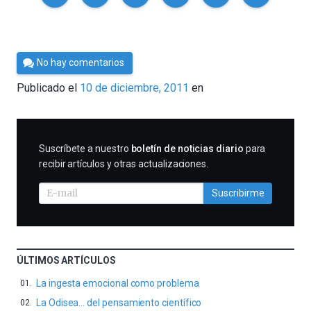
Por
No hay comentarios
Cultura
Publicado el
10 de diciembre, 2011
en
Cientifica
SUSCRIBIRME
Suscríbete a nuestro
boletín de noticias diario
para
recibir artículos y otras actualizaciones.
Suscribirme
ÚLTIMOS ARTÍCULOS
La ingesta emocional como problema
La Odisea… del pensamiento científico