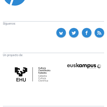
Síguenos:
Un proyecto de:
Cátedra
Euskampus
de
Fundazioa
Cultura
Científica
de
la
UPV/EHU