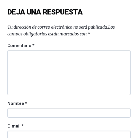
del
DEJA UNA RESPUESTA
16
de
septiembre
Tu dirección de correo electrónico no será publicada.
Los
al
campos obligatorios están marcados con
*
4
de
Comentario
*
octubre.
La
iniciativa,
organizada
por
la
Cátedra…
Nombre
*
E-mail
*