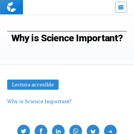
Cuaderno
de
Cultura
Científica
Why is Science Important?
Lectura accesible
Why is Science Important?
Compartir