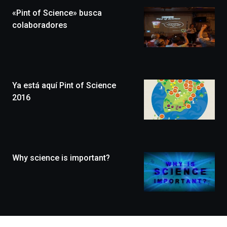
la
«Pint of Science» busca
novena
edición
colaboradores
de
Bilbo
Zientzia
Plaza
(BZP),
Ya está aquí Pint of Science
un
festival
2016
que
llenará
la
ciudad
de
monólogos,
Why science is important?
exposiciones,
conferencias,
docufórums
y
espectáculos
de
ciencia