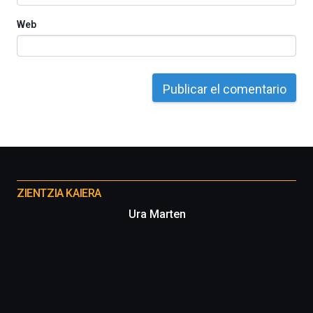
Web
Otros
proyectos
ZIENTZIA KAIERA
Ura Marten