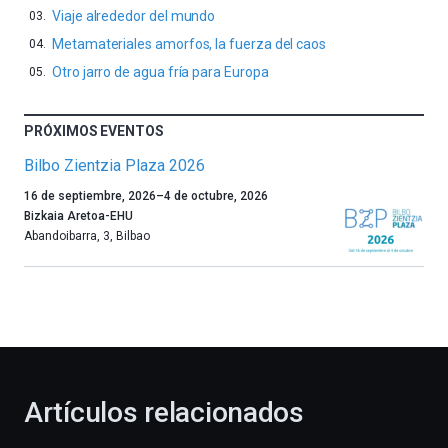
Viaje alrededor del mundo
Metamateriales amorfos, la fuerza del caos
Otro jarro de agua fría para Europa
PRÓXIMOS EVENTOS
Bilbo Zientzia Plaza 2026
Un
16 de septiembre, 2026
–
4 de octubre, 2026
año
Bizkaia Aretoa-EHU
más,
Abandoibarra, 3
,
Bilbao
Bilbao
dará
la
bienvenida
al
otoño
con
la
Artículos relacionados
celebración
de