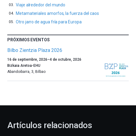
Viaje alrededor del mundo
Metamateriales amorfos, la fuerza del caos
Otro jarro de agua fría para Europa
PRÓXIMOS EVENTOS
Bilbo Zientzia Plaza 2026
Un
16 de septiembre, 2026
–
4 de octubre, 2026
año
Bizkaia Aretoa-EHU
más,
Abandoibarra, 3
,
Bilbao
Bilbao
dará
la
bienvenida
al
otoño
con
la
Artículos relacionados
celebración
de