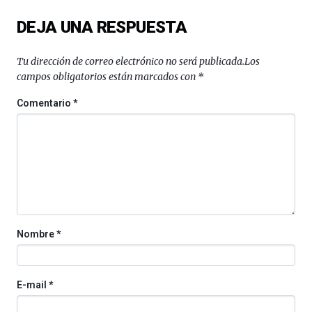
del
DEJA UNA RESPUESTA
16
de
septiembre
Tu dirección de correo electrónico no será publicada.
Los
al
campos obligatorios están marcados con
*
4
de
Comentario
*
octubre.
La
iniciativa,
organizada
por
la
Cátedra…
Nombre
*
E-mail
*