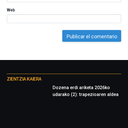
Web
Otros
proyectos
ZIENTZIA KAIERA
Dozena erdi ariketa 2026ko
udarako (2): trapezioaren aldea