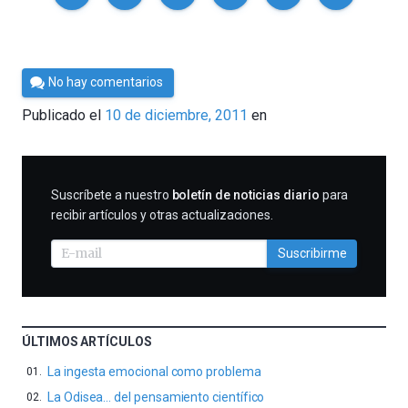
Por
No hay comentarios
Cultura
Publicado el
10 de diciembre, 2011
en
Cientifica
SUSCRIBIRME
Suscríbete a nuestro
boletín de noticias diario
para
recibir artículos y otras actualizaciones.
Suscribirme
ÚLTIMOS ARTÍCULOS
La ingesta emocional como problema
La Odisea… del pensamiento científico