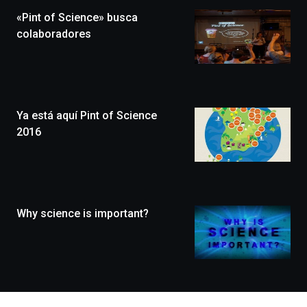
la
«Pint of Science» busca
novena
edición
colaboradores
de
Bilbo
Zientzia
Plaza
(BZP),
Ya está aquí Pint of Science
un
festival
2016
que
llenará
la
ciudad
de
monólogos,
Why science is important?
exposiciones,
conferencias,
docufórums
y
espectáculos
de
ciencia