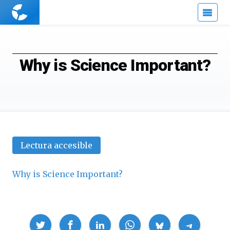
Cuaderno
de
Cultura
Científica
Why is Science Important?
Lectura accesible
Why is Science Important?
Compartir