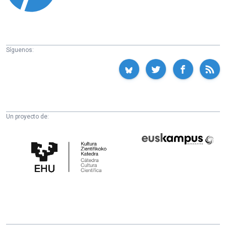
Síguenos:
Un proyecto de:
Cátedra
Euskampus
de
Fundazioa
Cultura
Científica
de
la
UPV/EHU