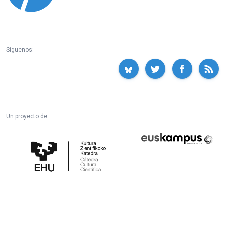
Síguenos:
Un proyecto de:
Cátedra
Euskampus
de
Fundazioa
Cultura
Científica
de
la
UPV/EHU