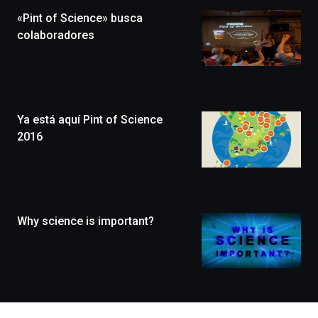
la
«Pint of Science» busca
novena
edición
colaboradores
de
Bilbo
Zientzia
Plaza
(BZP),
Ya está aquí Pint of Science
un
festival
2016
que
llenará
la
ciudad
de
monólogos,
Why science is important?
exposiciones,
conferencias,
docufórums
y
espectáculos
de
ciencia