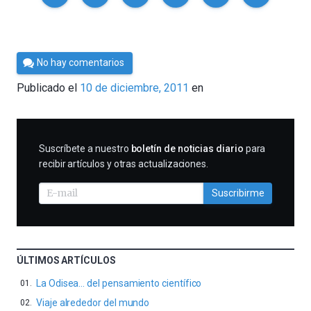
Por
No hay comentarios
Cultura
Publicado el
10 de diciembre, 2011
en
Cientifica
SUSCRIBIRME
Suscríbete a nuestro
boletín de noticias diario
para
recibir artículos y otras actualizaciones.
Suscribirme
ÚLTIMOS ARTÍCULOS
La Odisea… del pensamiento científico
Viaje alrededor del mundo