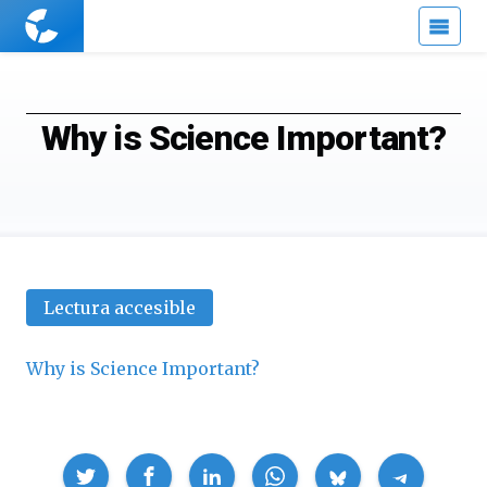
Cuaderno
de
Cultura
Científica
Why is Science Important?
Lectura accesible
Why is Science Important?
Compartir