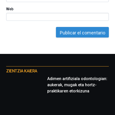
Web
Otros
proyectos
ZIENTZIA KAIERA
Adimen artifiziala odontologian:
aukerak, mugak eta hortz-
praktikaren etorkizuna