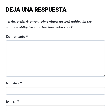
del
DEJA UNA RESPUESTA
16
de
septiembre
Tu dirección de correo electrónico no será publicada.
Los
al
campos obligatorios están marcados con
*
4
de
Comentario
*
octubre.
La
iniciativa,
organizada
por
la
Cátedra…
Nombre
*
E-mail
*