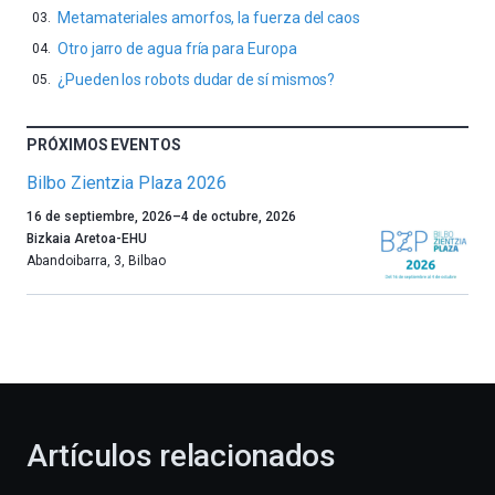
Metamateriales amorfos, la fuerza del caos
Otro jarro de agua fría para Europa
¿Pueden los robots dudar de sí mismos?
PRÓXIMOS EVENTOS
Bilbo Zientzia Plaza 2026
Un
16 de septiembre, 2026
–
4 de octubre, 2026
año
Bizkaia Aretoa-EHU
más,
Abandoibarra, 3
,
Bilbao
Bilbao
dará
la
bienvenida
al
otoño
con
la
Artículos relacionados
celebración
de