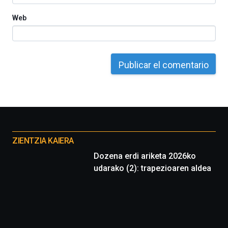
Web
Otros
proyectos
ZIENTZIA KAIERA
Dozena erdi ariketa 2026ko
udarako (2): trapezioaren aldea