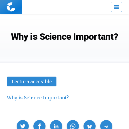
Cuaderno
de
Cultura
Científica
Why is Science Important?
Lectura accesible
Why is Science Important?
Compartir