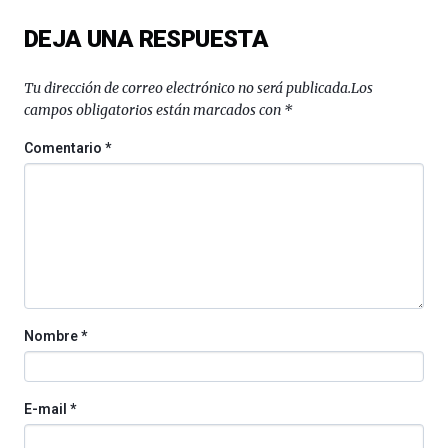
del
DEJA UNA RESPUESTA
16
de
septiembre
Tu dirección de correo electrónico no será publicada.
Los
al
campos obligatorios están marcados con
*
4
de
Comentario
*
octubre.
La
iniciativa,
organizada
por
la
Cátedra…
Nombre
*
E-mail
*