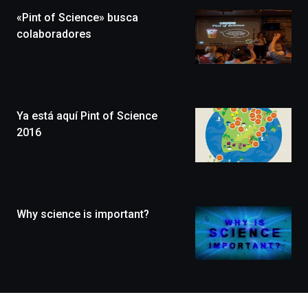
la
«Pint of Science» busca
novena
edición
colaboradores
de
Bilbo
Zientzia
Plaza
(BZP),
Ya está aquí Pint of Science
un
festival
2016
que
llenará
la
ciudad
de
monólogos,
Why science is important?
exposiciones,
conferencias,
docufórums
y
espectáculos
de
ciencia