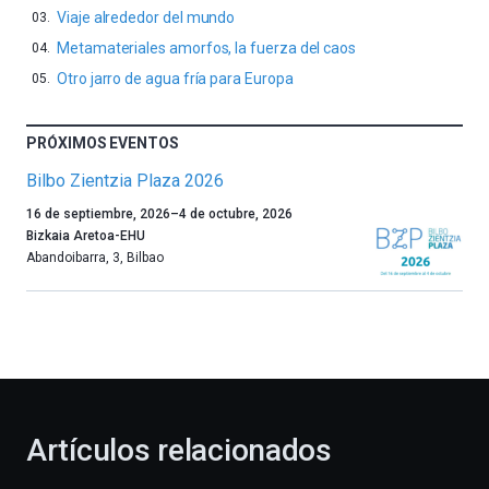
Viaje alrededor del mundo
Metamateriales amorfos, la fuerza del caos
Otro jarro de agua fría para Europa
PRÓXIMOS EVENTOS
Bilbo Zientzia Plaza 2026
Un
16 de septiembre, 2026
–
4 de octubre, 2026
año
Bizkaia Aretoa-EHU
más,
Abandoibarra, 3
,
Bilbao
Bilbao
dará
la
bienvenida
al
otoño
con
la
Artículos relacionados
celebración
de