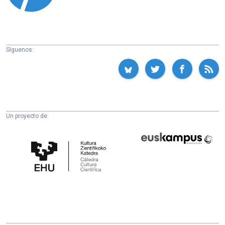
Síguenos:
Un proyecto de:
Cátedra
Euskampus
de
Fundazioa
Cultura
Científica
de
la
UPV/EHU