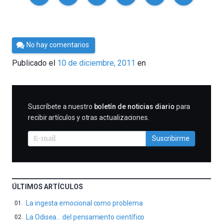
Por
No hay comentarios
Cultura
Publicado el
10 de diciembre, 2011
en
Cientifica
SUSCRIBIRME
Suscríbete a nuestro
boletín de noticias diario
para
recibir artículos y otras actualizaciones.
Suscribirme
ÚLTIMOS ARTÍCULOS
La ingesta emocional como problema
La Odisea… del pensamiento científico