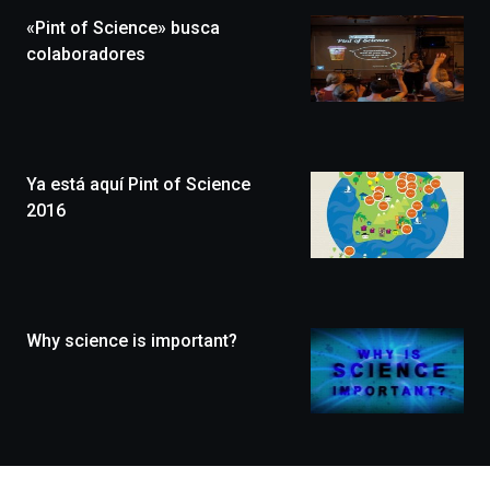
la
«Pint of Science» busca
novena
edición
colaboradores
de
Bilbo
Zientzia
Plaza
(BZP),
Ya está aquí Pint of Science
un
festival
2016
que
llenará
la
ciudad
de
monólogos,
Why science is important?
exposiciones,
conferencias,
docufórums
y
espectáculos
de
ciencia