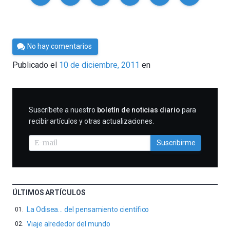
Por
No hay comentarios
Cultura
Publicado el
10 de diciembre, 2011
en
Cientifica
SUSCRIBIRME
Suscríbete a nuestro
boletín de noticias diario
para
recibir artículos y otras actualizaciones.
Suscribirme
ÚLTIMOS ARTÍCULOS
La Odisea… del pensamiento científico
Viaje alrededor del mundo