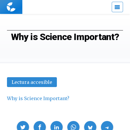
Cuaderno
de
Cultura
Científica
Why is Science Important?
Lectura accesible
Why is Science Important?
Compartir