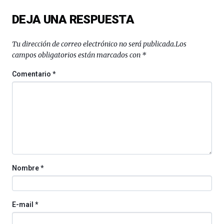
del
DEJA UNA RESPUESTA
16
de
septiembre
Tu dirección de correo electrónico no será publicada.
Los
al
campos obligatorios están marcados con
*
4
de
Comentario
*
octubre.
La
iniciativa,
organizada
por
la
Cátedra…
Nombre
*
E-mail
*