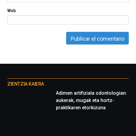
Web
Otros
proyectos
ZIENTZIA KAIERA
Adimen artifiziala odontologian:
aukerak, mugak eta hortz-
praktikaren etorkizuna