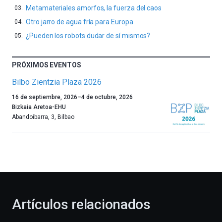
Metamateriales amorfos, la fuerza del caos
Otro jarro de agua fría para Europa
¿Pueden los robots dudar de sí mismos?
PRÓXIMOS EVENTOS
Bilbo Zientzia Plaza 2026
Un
16 de septiembre, 2026
–
4 de octubre, 2026
año
Bizkaia Aretoa-EHU
más,
Abandoibarra, 3
,
Bilbao
Bilbao
dará
la
bienvenida
al
otoño
con
la
Artículos relacionados
celebración
de