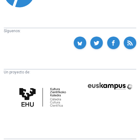
Síguenos:
Un proyecto de:
Cátedra
Euskampus
de
Fundazioa
Cultura
Científica
de
la
UPV/EHU