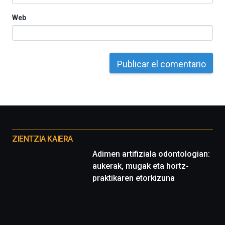
Web
Otros
proyectos
ZIENTZIA KAIERA
Adimen artifiziala odontologian:
aukerak, mugak eta hortz-
praktikaren etorkizuna