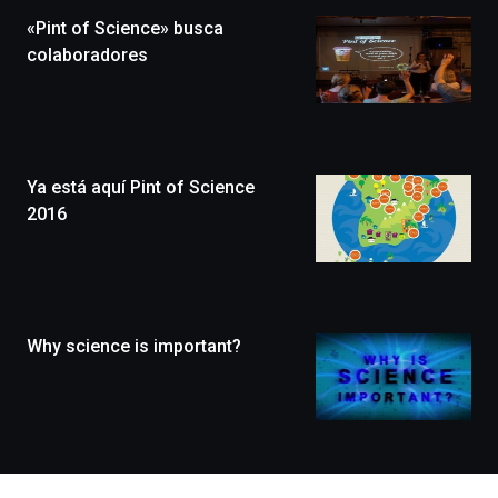
la
«Pint of Science» busca
novena
edición
colaboradores
de
Bilbo
Zientzia
Plaza
(BZP),
Ya está aquí Pint of Science
un
festival
2016
que
llenará
la
ciudad
de
monólogos,
Why science is important?
exposiciones,
conferencias,
docufórums
y
espectáculos
de
ciencia