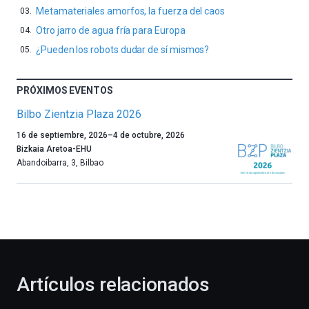
Metamateriales amorfos, la fuerza del caos
Otro jarro de agua fría para Europa
¿Pueden los robots dudar de sí mismos?
PRÓXIMOS EVENTOS
Bilbo Zientzia Plaza 2026
Un
16 de septiembre, 2026
–
4 de octubre, 2026
año
Bizkaia Aretoa-EHU
más,
Abandoibarra, 3
,
Bilbao
Bilbao
dará
la
bienvenida
al
otoño
con
la
Artículos relacionados
celebración
de