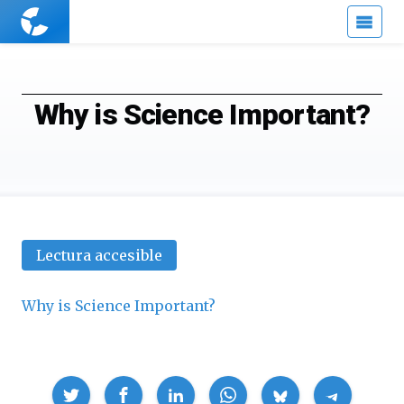
Cuaderno
de
Cultura
Científica
Why is Science Important?
Lectura accesible
Why is Science Important?
Compartir