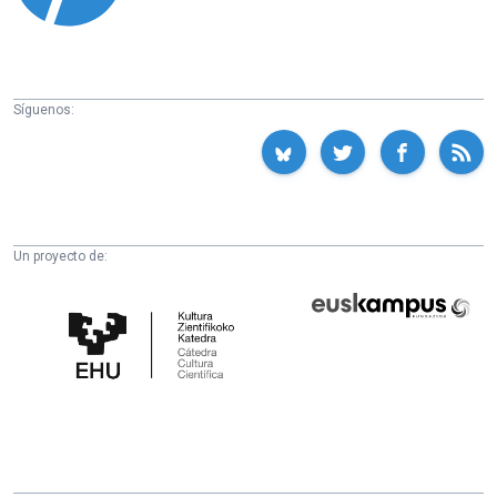
Síguenos:
Un proyecto de:
Cátedra
Euskampus
de
Fundazioa
Cultura
Científica
de
la
UPV/EHU