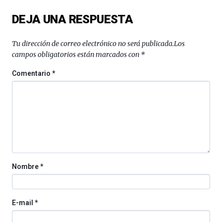
del
DEJA UNA RESPUESTA
16
de
septiembre
Tu dirección de correo electrónico no será publicada.
Los
al
campos obligatorios están marcados con
*
4
de
Comentario
*
octubre.
La
iniciativa,
organizada
por
la
Cátedra…
Nombre
*
E-mail
*