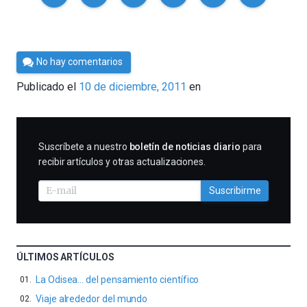
Por
No hay comentarios
Cultura
Publicado el
10 de diciembre, 2011
en
Cientifica
SUSCRIBIRME
Suscríbete a nuestro
boletín de noticias diario
para
recibir artículos y otras actualizaciones.
Suscribirme
ÚLTIMOS ARTÍCULOS
La Odisea… del pensamiento científico
Viaje alrededor del mundo