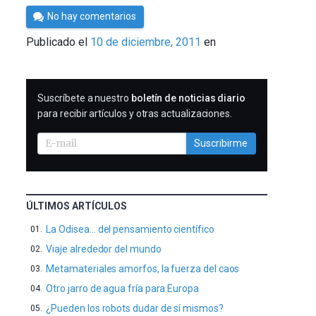
Por
No hay comentarios
Cultura
Publicado el
10 de diciembre, 2011
en
Cientifica
SUSCRIBIRME
Suscríbete a nuestro
boletín de noticias diario
para recibir artículos y otras actualizaciones.
Suscribirme
ÚLTIMOS ARTÍCULOS
La Odisea… del pensamiento científico
Viaje alrededor del mundo
Metamateriales amorfos, la fuerza del caos
Otro jarro de agua fría para Europa
¿Pueden los robots dudar de sí mismos?