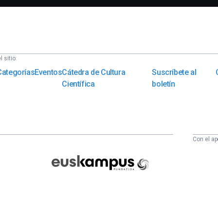
 sitio:
Categorías
Eventos
Cátedra de Cultura
Suscríbete al
Científica
boletín
Con el ap
Euskampus
Fundazioa