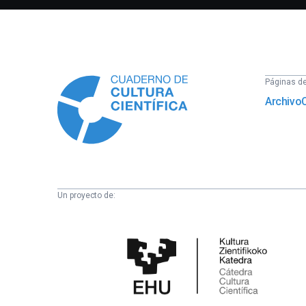
Información
Páginas del
Archivo
Un proyecto de:
Cátedra
de
Cultura
Científica
de
la