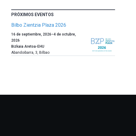
PRÓXIMOS EVENTOS
Bilbo Zientzia Plaza 2026
Un
16 de septiembre, 2026
–
4 de octubre,
año
2026
más,
Bizkaia Aretoa-EHU
Bilbao
Abandoibarra, 3
,
Bilbao
dará
la
bienvenida
al
otoño
con
la
celebración
de
la
novena
edición
de