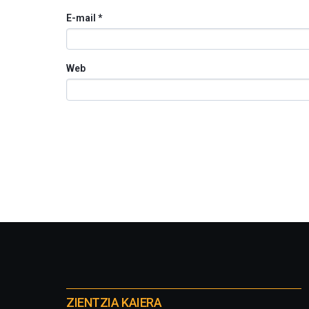
E-mail
*
Web
Otros
proyectos
ZIENTZIA KAIERA