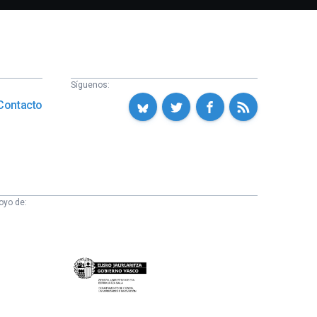
Síguenos:
Contacto
oyo de:
Eusko
Jaurlaritza
-
Zientzia,