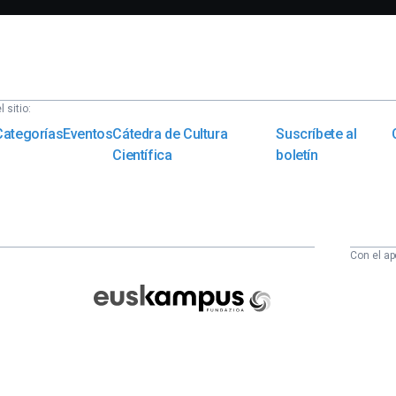
 sitio:
Categorías
Eventos
Cátedra de Cultura
Suscríbete al
Científica
boletín
Con el ap
Euskampus
Fundazioa