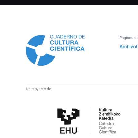
Información
Páginas del
Archivo
Un proyecto de:
Cátedra
de
Cultura
Científica
de
la