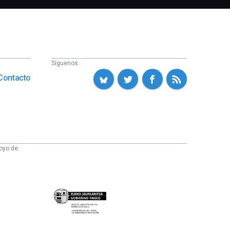
Síguenos:
Contacto
oyo de:
Eusko
Jaurlaritza
-