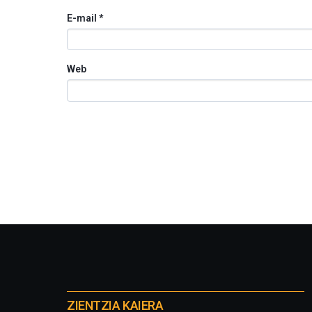
E-mail
*
Web
Otros
proyectos
ZIENTZIA KAIERA