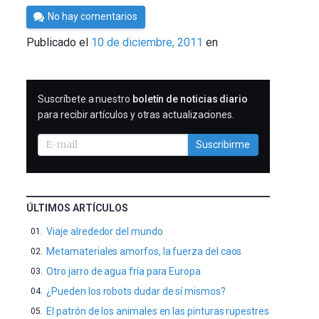
Por
No hay comentarios
Cultura
Publicado el
10 de diciembre, 2011
en
Cientifica
SUSCRIBIRME
Suscríbete a nuestro
boletín de noticias diario
para recibir artículos y otras actualizaciones.
Suscribirme
ÚLTIMOS ARTÍCULOS
Viaje alrededor del mundo
Metamateriales amorfos, la fuerza del caos
Otro jarro de agua fría para Europa
¿Pueden los robots dudar de sí mismos?
El patrón de los animales en las pinturas rupestres