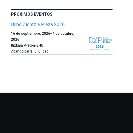
PRÓXIMOS EVENTOS
Bilbo Zientzia Plaza 2026
Un
16 de septiembre, 2026
–
4 de octubre,
año
2026
más,
Bizkaia Aretoa-EHU
Bilbao
Abandoibarra, 3
,
Bilbao
dará
la
bienvenida
al
otoño
con
la
celebración
de
la
novena
edición
de