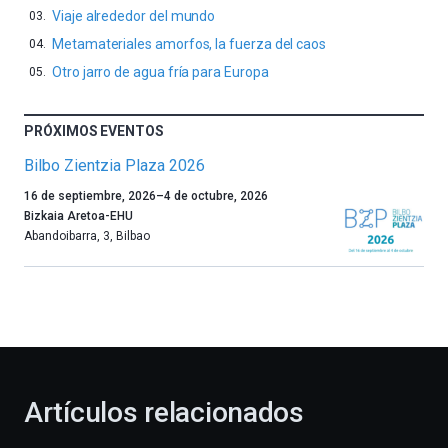
Viaje alrededor del mundo
Metamateriales amorfos, la fuerza del caos
Otro jarro de agua fría para Europa
PRÓXIMOS EVENTOS
Bilbo Zientzia Plaza 2026
Un
16 de septiembre, 2026
–
4 de octubre, 2026
año
Bizkaia Aretoa-EHU
más,
Abandoibarra, 3
,
Bilbao
Bilbao
dará
la
bienvenida
al
otoño
con
la
Artículos relacionados
celebración
de