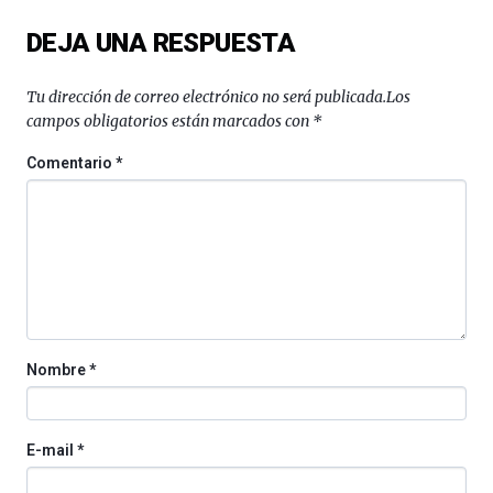
del
DEJA UNA RESPUESTA
16
de
septiembre
Tu dirección de correo electrónico no será publicada.
Los
al
campos obligatorios están marcados con
*
4
de
Comentario
*
octubre.
La
iniciativa,
organizada
por
la
Cátedra…
Nombre
*
E-mail
*