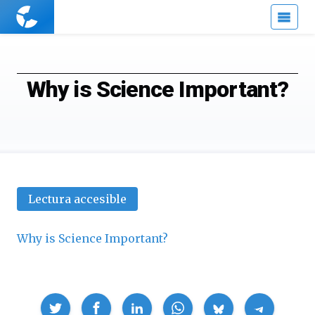
Cuaderno
de
Cultura
Científica
Why is Science Important?
Lectura accesible
Why is Science Important?
Compartir