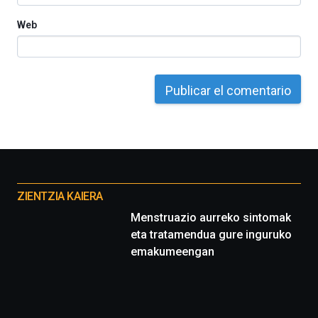
Web
Otros
proyectos
ZIENTZIA KAIERA
Menstruazio aurreko sintomak
eta tratamendua gure inguruko
emakumeengan