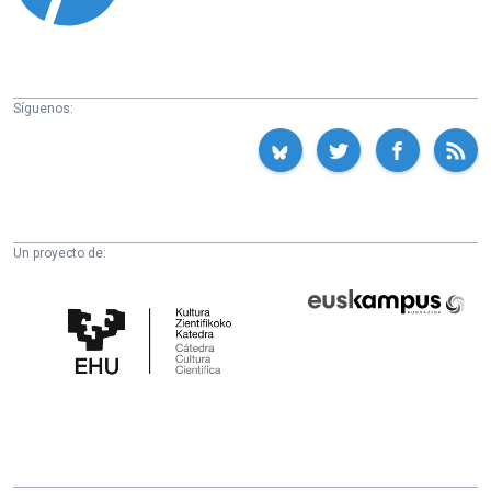
Síguenos:
Un proyecto de:
Cátedra
Euskampus
de
Fundazioa
Cultura
Científica
de
la
UPV/EHU