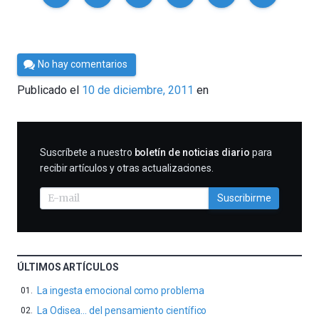
Por
No hay comentarios
Cultura
Publicado el
10 de diciembre, 2011
en
Cientifica
SUSCRIBIRME
Suscríbete a nuestro
boletín de noticias diario
para
recibir artículos y otras actualizaciones.
Suscribirme
ÚLTIMOS ARTÍCULOS
La ingesta emocional como problema
La Odisea… del pensamiento científico