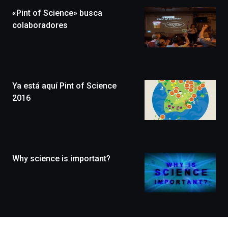
la
«Pint of Science» busca
novena
edición
colaboradores
de
Bilbo
Zientzia
Plaza
(BZP),
Ya está aquí Pint of Science
un
festival
2016
que
llenará
la
ciudad
de
monólogos,
Why science is important?
exposiciones,
conferencias,
docufórums
y
espectáculos
de
ciencia