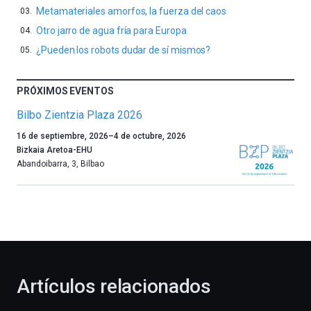
Metamateriales amorfos, la fuerza del caos
Otro jarro de agua fría para Europa
¿Pueden los robots dudar de sí mismos?
PRÓXIMOS EVENTOS
Bilbo Zientzia Plaza 2026
Un
16 de septiembre, 2026
–
4 de octubre, 2026
año
Bizkaia Aretoa-EHU
más,
Abandoibarra, 3
,
Bilbao
Bilbao
dará
la
bienvenida
al
otoño
con
la
Artículos relacionados
celebración
de