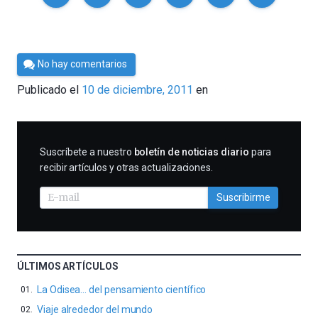
Por
No hay comentarios
Cultura
Publicado el
10 de diciembre, 2011
en
Cientifica
SUSCRIBIRME
Suscríbete a nuestro
boletín de noticias diario
para
recibir artículos y otras actualizaciones.
Suscribirme
ÚLTIMOS ARTÍCULOS
La Odisea… del pensamiento científico
Viaje alrededor del mundo