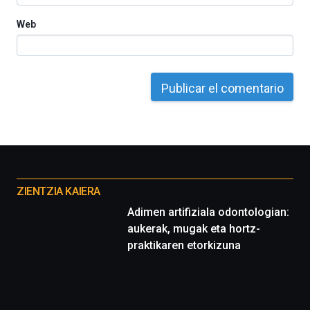
Web
Otros
proyectos
ZIENTZIA KAIERA
Adimen artifiziala odontologian:
aukerak, mugak eta hortz-
praktikaren etorkizuna