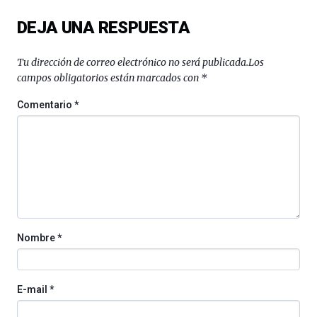
del
DEJA UNA RESPUESTA
16
de
septiembre
Tu dirección de correo electrónico no será publicada.
Los
al
campos obligatorios están marcados con
*
4
de
Comentario
*
octubre.
La
iniciativa,
organizada
por
la
Cátedra…
Nombre
*
E-mail
*