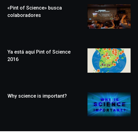
la
«Pint of Science» busca
novena
edición
colaboradores
de
Bilbo
Zientzia
Plaza
(BZP),
Ya está aquí Pint of Science
un
festival
2016
que
llenará
la
ciudad
de
monólogos,
Why science is important?
exposiciones,
conferencias,
docufórums
y
espectáculos
de
ciencia