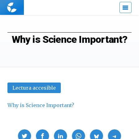
Cuaderno
de
Cultura
Científica
Why is Science Important?
Lectura accesible
Why is Science Important?
Compartir