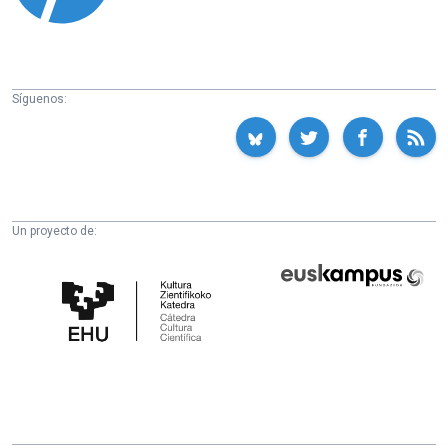
Síguenos:
Un proyecto de:
Cátedra
Euskampus
de
Fundazioa
Cultura
Científica
de
la
UPV/EHU