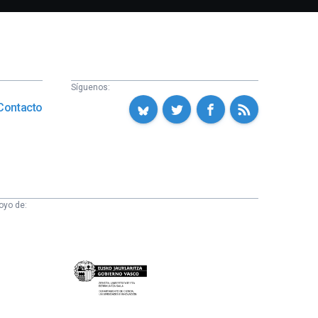
Síguenos:
Contacto
oyo de:
Eusko
Jaurlaritza
-