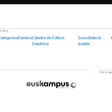
 sitio:
Categorías
Eventos
Cátedra de Cultura
Suscríbete al
Científica
boletín
Con el ap
Euskampus
Fundazioa