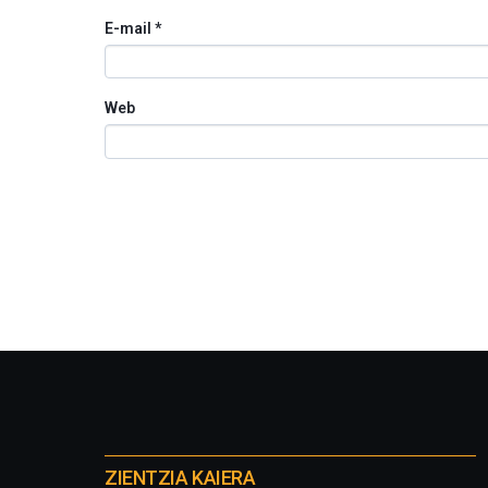
E-mail
*
Web
Otros
proyectos
ZIENTZIA KAIERA