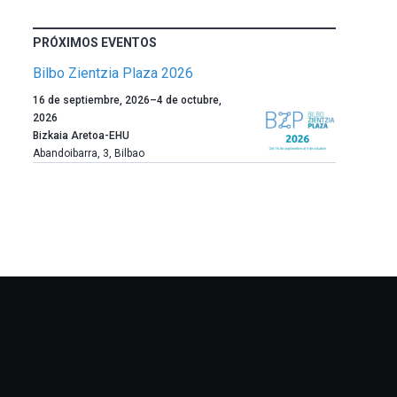
PRÓXIMOS EVENTOS
Bilbo Zientzia Plaza 2026
Un
16 de septiembre, 2026
–
4 de octubre,
año
2026
más,
Bizkaia Aretoa-EHU
Bilbao
Abandoibarra, 3
,
Bilbao
dará
la
bienvenida
al
otoño
con
la
celebración
de
la
novena
edición
de