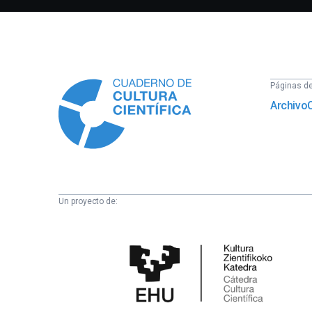
Información
Páginas del
Archivo
Un proyecto de:
Cátedra
de
Cultura
Científica
de
la