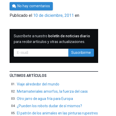
Por
No hay comentarios
Cultura
Publicado el
10 de diciembre, 2011
en
Cientifica
SUSCRIBIRME
Suscríbete a nuestro
boletín de noticias diario
para recibir artículos y otras actualizaciones.
Suscribirme
ÚLTIMOS ARTÍCULOS
Viaje alrededor del mundo
Metamateriales amorfos, la fuerza del caos
Otro jarro de agua fría para Europa
¿Pueden los robots dudar de sí mismos?
El patrón de los animales en las pinturas rupestres