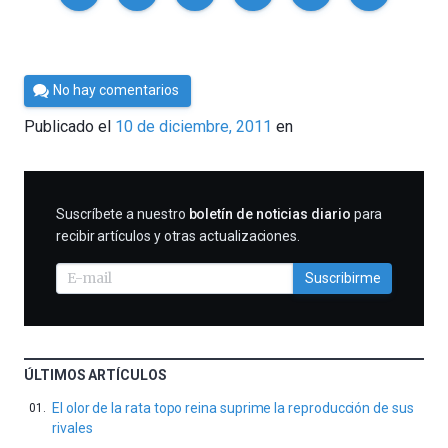
Por
No hay comentarios
Cultura
Publicado el
10 de diciembre, 2011
en
Cientifica
SUSCRIBIRME
Suscríbete a nuestro
boletín de noticias diario
para
recibir artículos y otras actualizaciones.
Suscribirme
ÚLTIMOS ARTÍCULOS
El olor de la rata topo reina suprime la reproducción de sus
rivales