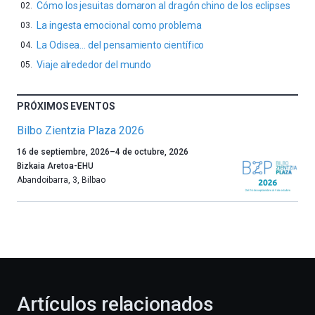
Cómo los jesuitas domaron al dragón chino de los eclipses
La ingesta emocional como problema
La Odisea… del pensamiento científico
Viaje alrededor del mundo
PRÓXIMOS EVENTOS
Bilbo Zientzia Plaza 2026
Un
16 de septiembre, 2026
–
4 de octubre, 2026
año
Bizkaia Aretoa-EHU
más,
Abandoibarra, 3
,
Bilbao
Bilbao
dará
la
bienvenida
al
otoño
con
la
Artículos relacionados
celebración