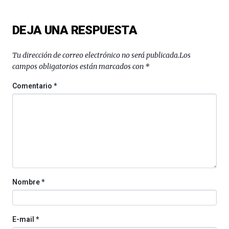
ciencia
del
DEJA UNA RESPUESTA
16
de
septiembre
Tu dirección de correo electrónico no será publicada.
Los
al
campos obligatorios están marcados con
*
4
de
Comentario
*
octubre.
La
iniciativa,
organizada
por
la
Cátedra…
Nombre
*
E-mail
*