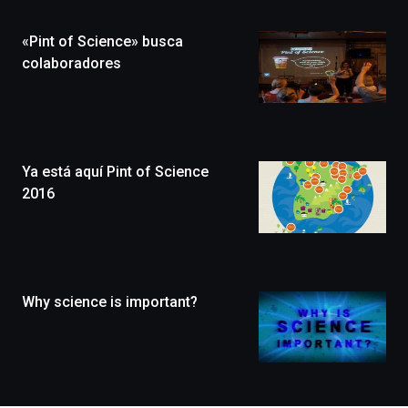
de
la
«Pint of Science» busca
novena
edición
colaboradores
de
Bilbo
Zientzia
Plaza
(BZP),
Ya está aquí Pint of Science
un
festival
2016
que
llenará
la
ciudad
de
monólogos,
Why science is important?
exposiciones,
conferencias,
docufórums
y
espectáculos
de