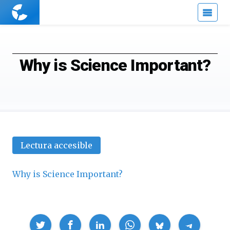
Cuaderno
de
Cultura
Científica
Why is Science Important?
Lectura accesible
Why is Science Important?
Compartir