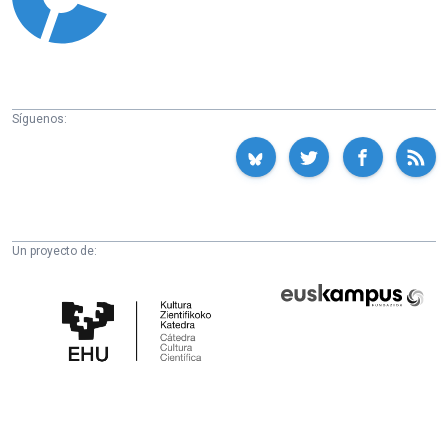
Síguenos:
Un proyecto de:
Cátedra
Euskampus
de
Fundazioa
Cultura
Científica
de
la
UPV/EHU