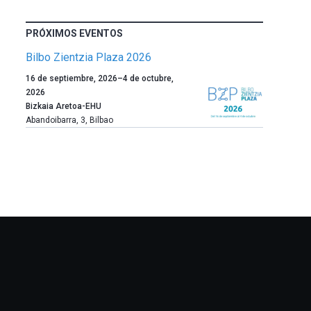
PRÓXIMOS EVENTOS
Bilbo Zientzia Plaza 2026
Un
16 de septiembre, 2026
–
4 de octubre,
año
2026
más,
Bizkaia Aretoa-EHU
Bilbao
Abandoibarra, 3
,
Bilbao
dará
la
bienvenida
al
otoño
con
la
celebración
de
la
novena
edición
de