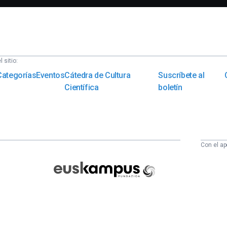
 sitio:
Categorías
Eventos
Cátedra de Cultura
Suscríbete al
Científica
boletín
Con el ap
Euskampus
Fundazioa