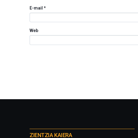
E-mail
*
Web
Otros
proyectos
ZIENTZIA KAIERA