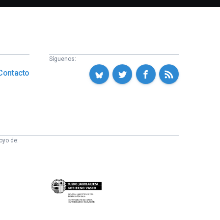
Síguenos:
Contacto
oyo de:
Eusko
Jaurlaritza
-
Zientzia,