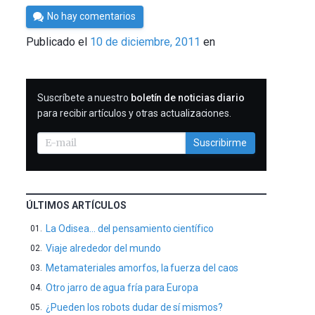
Por
No hay comentarios
Cultura
Publicado el
10 de diciembre, 2011
en
Cientifica
SUSCRIBIRME
Suscríbete a nuestro
boletín de noticias diario
para recibir artículos y otras actualizaciones.
Suscribirme
ÚLTIMOS ARTÍCULOS
La Odisea… del pensamiento científico
Viaje alrededor del mundo
Metamateriales amorfos, la fuerza del caos
Otro jarro de agua fría para Europa
¿Pueden los robots dudar de sí mismos?