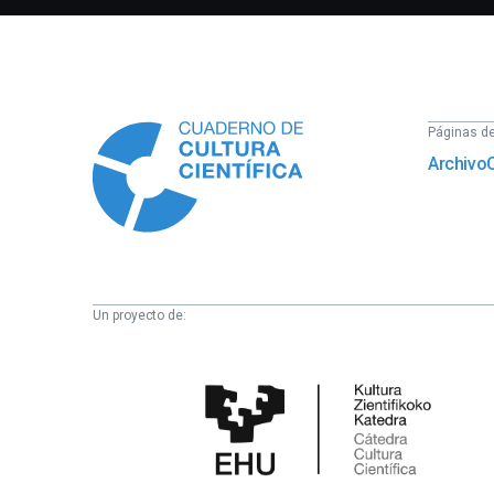
Información
Páginas del
Archivo
Un proyecto de:
Cátedra
de
Cultura
Científica
de
la