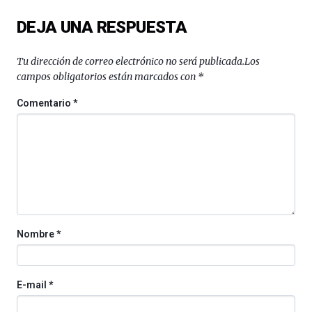
del
DEJA UNA RESPUESTA
16
de
septiembre
Tu dirección de correo electrónico no será publicada.
Los
al
campos obligatorios están marcados con
*
4
de
Comentario
*
octubre.
La
iniciativa,
organizada
por
la
Cátedra…
Nombre
*
E-mail
*