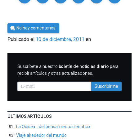
Por
No hay comentarios
Cultura
Publicado el
10 de diciembre, 2011
en
Cientifica
SUSCRIBIRME
Suscríbete a nuestro
boletín de noticias diario
para
recibir artículos y otras actualizaciones.
Suscribirme
ÚLTIMOS ARTÍCULOS
La Odisea… del pensamiento científico
Viaje alrededor del mundo