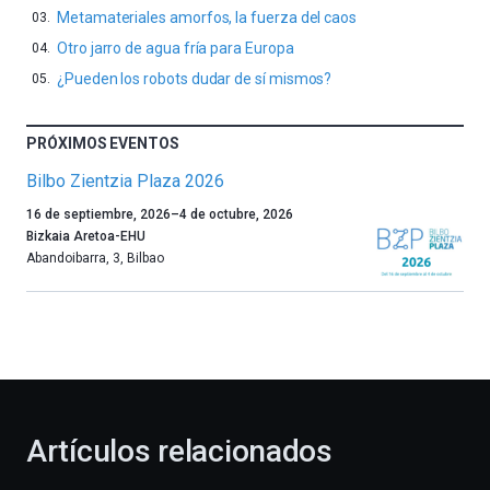
Metamateriales amorfos, la fuerza del caos
Otro jarro de agua fría para Europa
¿Pueden los robots dudar de sí mismos?
PRÓXIMOS EVENTOS
Bilbo Zientzia Plaza 2026
Un
16 de septiembre, 2026
–
4 de octubre, 2026
año
Bizkaia Aretoa-EHU
más,
Abandoibarra, 3
,
Bilbao
Bilbao
dará
la
bienvenida
al
otoño
con
la
Artículos relacionados
celebración
de