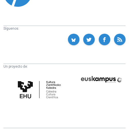
Síguenos:
Un proyecto de:
Cátedra
Euskampus
de
Fundazioa
Cultura
Científica
de
la
UPV/EHU