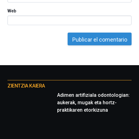
Web
Otros
proyectos
ZIENTZIA KAIERA
Adimen artifiziala odontologian:
aukerak, mugak eta hortz-
praktikaren etorkizuna