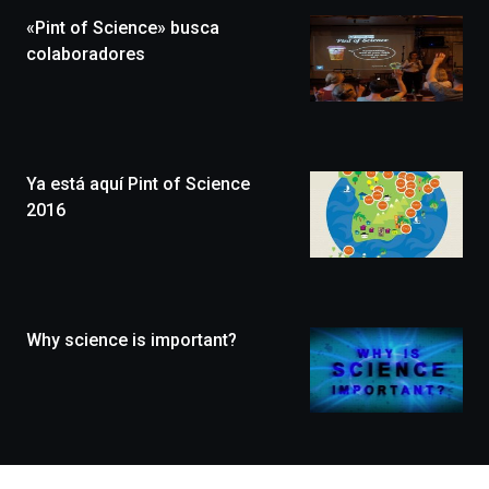
la
«Pint of Science» busca
novena
edición
colaboradores
de
Bilbo
Zientzia
Plaza
(BZP),
Ya está aquí Pint of Science
un
festival
2016
que
llenará
la
ciudad
de
monólogos,
Why science is important?
exposiciones,
conferencias,
docufórums
y
espectáculos
de
ciencia