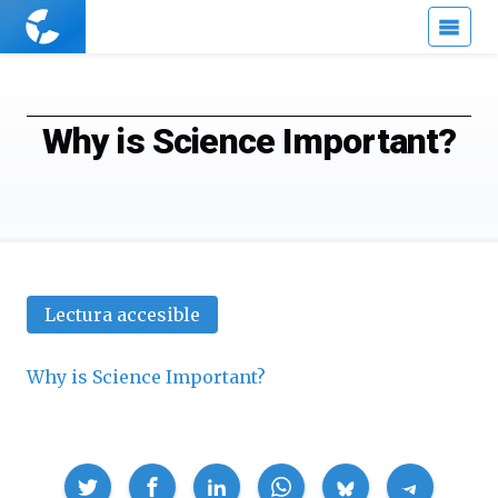
Cuaderno
de
Cultura
Científica
Why is Science Important?
Lectura accesible
Why is Science Important?
Compartir