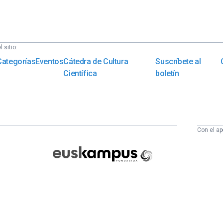
 sitio:
Categorías
Eventos
Cátedra de Cultura
Suscríbete al
Científica
boletín
Con el ap
Euskampus
Fundazioa