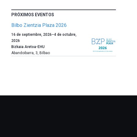
PRÓXIMOS EVENTOS
Bilbo Zientzia Plaza 2026
Un
16 de septiembre, 2026
–
4 de octubre,
año
2026
más,
Bizkaia Aretoa-EHU
Bilbao
Abandoibarra, 3
,
Bilbao
dará
la
bienvenida
al
otoño
con
la
celebración
de
la
novena
edición
de