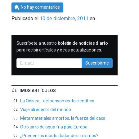
Por
No hay comentarios
Cultura
Publicado el
10 de diciembre, 2011
en
Cientifica
SUSCRIBIRME
Suscríbete a nuestro
boletín de noticias diario
para recibir artículos y otras actualizaciones.
Suscribirme
ÚLTIMOS ARTÍCULOS
La Odisea… del pensamiento científico
Viaje alrededor del mundo
Metamateriales amorfos, la fuerza del caos
Otro jarro de agua fría para Europa
¿Pueden los robots dudar de sí mismos?