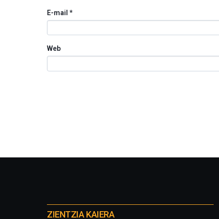
E-mail
*
Web
Otros
proyectos
ZIENTZIA KAIERA