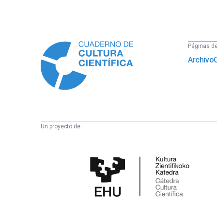
Información
Páginas del
Archivo
Un proyecto de:
Cátedra
de
Cultura
Científica
de
la
UPV/EHU