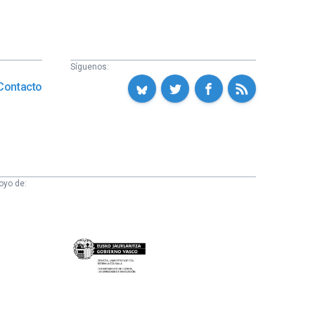
Síguenos:
Contacto
oyo de:
Eusko
Jaurlaritza
-
Zientzia,
Unibertsitate