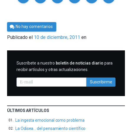
Por
No hay comentarios
Cultura
Publicado el
10 de diciembre, 2011
en
Cientifica
SUSCRIBIRME
Suscríbete a nuestro
boletín de noticias diario
para
recibir artículos y otras actualizaciones.
Suscribirme
ÚLTIMOS ARTÍCULOS
La ingesta emocional como problema
La Odisea… del pensamiento científico