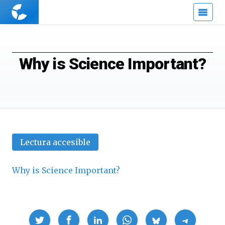
Cuaderno
de
Cultura
Científica
Why is Science Important?
Lectura accesible
Why is Science Important?
Compartir