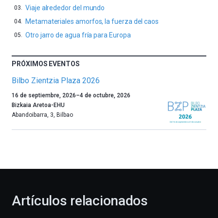
Viaje alrededor del mundo
Metamateriales amorfos, la fuerza del caos
Otro jarro de agua fría para Europa
PRÓXIMOS EVENTOS
Bilbo Zientzia Plaza 2026
Un
16 de septiembre, 2026
–
4 de octubre, 2026
año
Bizkaia Aretoa-EHU
más,
Abandoibarra, 3
,
Bilbao
Bilbao
dará
la
bienvenida
al
otoño
con
la
Artículos relacionados
celebración
de