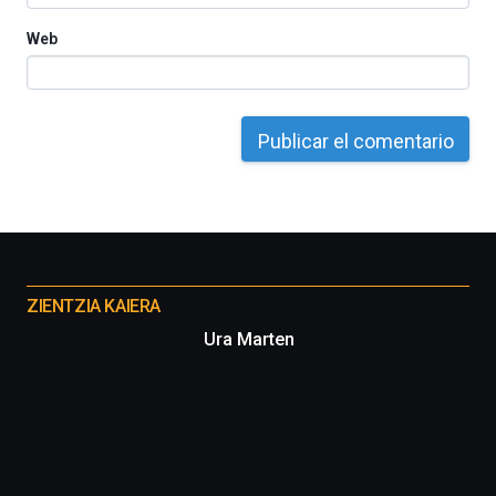
Web
Otros
proyectos
ZIENTZIA KAIERA
Ura Marten