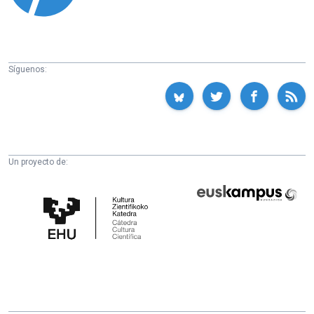
Síguenos:
Un proyecto de:
Cátedra
Euskampus
de
Fundazioa
Cultura
Científica
de
la
UPV/EHU