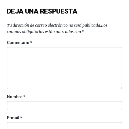
del
DEJA UNA RESPUESTA
16
de
septiembre
Tu dirección de correo electrónico no será publicada.
Los
al
campos obligatorios están marcados con
*
4
de
Comentario
*
octubre.
La
iniciativa,
organizada
por
la
Cátedra…
Nombre
*
E-mail
*