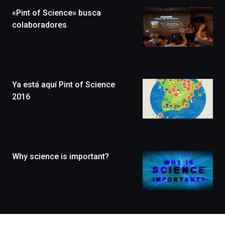
la
«Pint of Science» busca
novena
edición
colaboradores
de
Bilbo
Zientzia
Plaza
(BZP),
Ya está aquí Pint of Science
un
festival
2016
que
llenará
la
ciudad
de
monólogos,
Why science is important?
exposiciones,
conferencias,
docufórums
y
espectáculos
de
ciencia