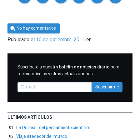
Por
No hay comentarios
Cultura
Publicado el
10 de diciembre, 2011
en
Cientifica
SUSCRIBIRME
Suscríbete a nuestro
boletín de noticias diario
para
recibir artículos y otras actualizaciones.
Suscribirme
ÚLTIMOS ARTÍCULOS
La Odisea… del pensamiento científico
Viaje alrededor del mundo