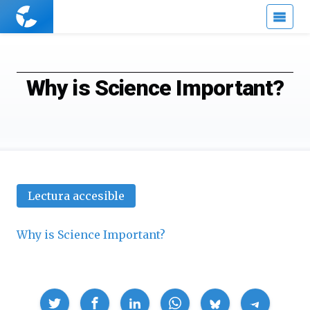
Cuaderno
de
Cultura
Científica
Why is Science Important?
Lectura accesible
Why is Science Important?
Compartir