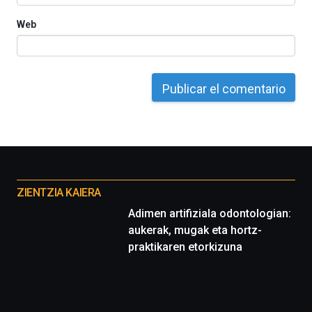
Web
Otros
proyectos
ZIENTZIA KAIERA
Adimen artifiziala odontologian:
aukerak, mugak eta hortz-
praktikaren etorkizuna