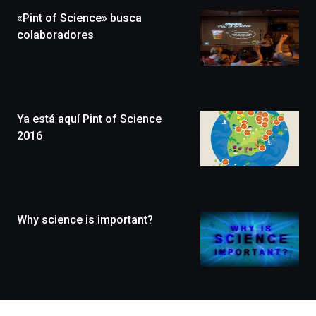
la
«Pint of Science» busca
novena
edición
colaboradores
de
Bilbo
Zientzia
Plaza
(BZP),
Ya está aquí Pint of Science
un
festival
2016
que
llenará
la
ciudad
de
monólogos,
Why science is important?
exposiciones,
conferencias,
docufórums
y
espectáculos
de
ciencia