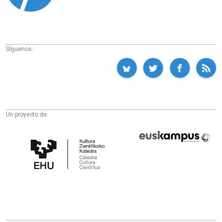
Síguenos:
Un proyecto de:
Cátedra
Euskampus
de
Fundazioa
Cultura
Científica
de
la
UPV/EHU