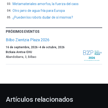
Metamateriales amorfos, la fuerza del caos
Otro jarro de agua fría para Europa
¿Pueden los robots dudar de sí mismos?
PRÓXIMOS EVENTOS
Bilbo Zientzia Plaza 2026
Un
16 de septiembre, 2026
–
4 de octubre, 2026
año
Bizkaia Aretoa-EHU
más,
Abandoibarra, 3
,
Bilbao
Bilbao
dará
la
bienvenida
al
otoño
con
la
Artículos relacionados
celebración
de