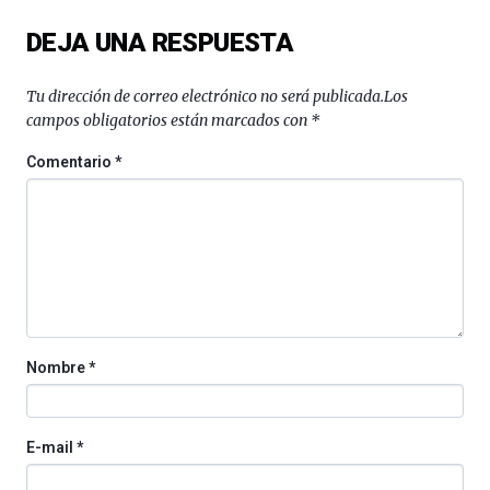
del
DEJA UNA RESPUESTA
16
de
septiembre
Tu dirección de correo electrónico no será publicada.
Los
al
campos obligatorios están marcados con
*
4
de
Comentario
*
octubre.
La
iniciativa,
organizada
por
la
Cátedra…
Nombre
*
E-mail
*