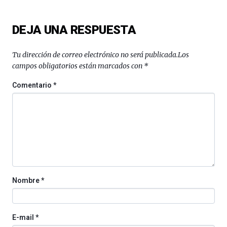
ciencia
del
DEJA UNA RESPUESTA
16
de
septiembre
Tu dirección de correo electrónico no será publicada.
Los
al
campos obligatorios están marcados con
*
4
de
Comentario
*
octubre.
La
iniciativa,
organizada
por
la
Cátedra…
Nombre
*
E-mail
*