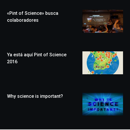
de
la
«Pint of Science» busca
novena
edición
colaboradores
de
Bilbo
Zientzia
Plaza
(BZP),
Ya está aquí Pint of Science
un
festival
2016
que
llenará
la
ciudad
de
monólogos,
Why science is important?
exposiciones,
conferencias,
docufórums
y
espectáculos
de