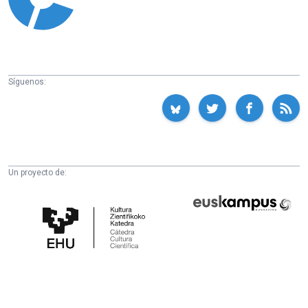
Síguenos:
Un proyecto de:
Cátedra
Euskampus
de
Fundazioa
Cultura
Científica
de
la
UPV/EHU