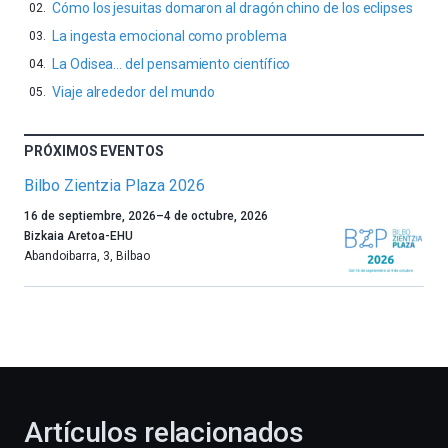
Cómo los jesuitas domaron al dragón chino de los eclipses
La ingesta emocional como problema
La Odisea… del pensamiento científico
Viaje alrededor del mundo
PRÓXIMOS EVENTOS
Bilbo Zientzia Plaza 2026
Un
16 de septiembre, 2026
–
4 de octubre, 2026
año
Bizkaia Aretoa-EHU
más,
Abandoibarra, 3
,
Bilbao
Bilbao
dará
la
bienvenida
al
otoño
con
la
Artículos relacionados
celebración