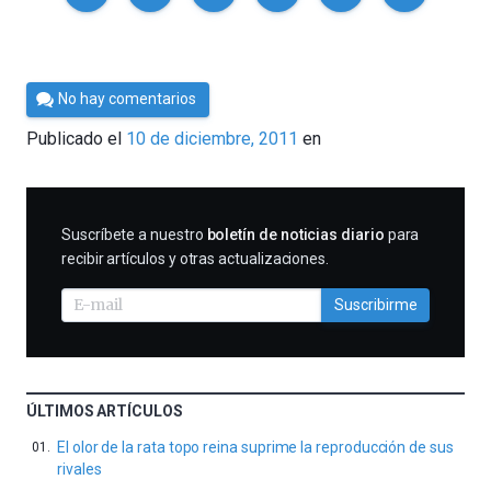
Por
No hay comentarios
Cultura
Publicado el
10 de diciembre, 2011
en
Cientifica
SUSCRIBIRME
Suscríbete a nuestro
boletín de noticias diario
para
recibir artículos y otras actualizaciones.
Suscribirme
ÚLTIMOS ARTÍCULOS
El olor de la rata topo reina suprime la reproducción de sus
rivales