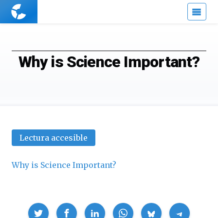
Cuaderno
de
Cultura
Científica
Why is Science Important?
Lectura accesible
Why is Science Important?
Compartir