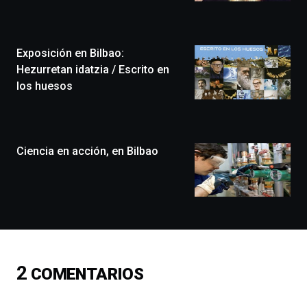
Zientzia
Plaza
(BZP),
Exposición en Bilbao:
un
festival
Hezurretan idatzia / Escrito en
que
los huesos
llenará
la
ciudad
de
monólogos,
Ciencia en acción, en Bilbao
exposiciones,
conferencias,
docufórums
y
espectáculos
de
ciencia
del
2
COMENTARIOS
16
de
septiembre