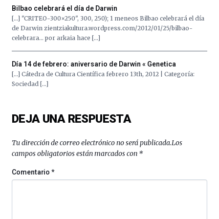
al
Bilbao celebrará el día de Darwin
4
[…] "CRITEO-300×250", 300, 250); 1 meneos Bilbao celebrará el día
de
de Darwin zientziakultura.wordpress.com/2012/01/25/bilbao-
octubre.
celebrara… por arkaia hace […]
La
iniciativa,
organizada
Día 14 de febrero: aniversario de Darwin « Genetica
por
[…] Cátedra de Cultura Científica febrero 13th, 2012 | Categoría:
la
Sociedad […]
Cátedra…
DEJA UNA RESPUESTA
Tu dirección de correo electrónico no será publicada.
Los
campos obligatorios están marcados con
*
Comentario
*