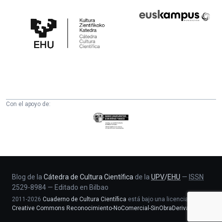
Cátedra
Euskampus
de
Fundazioa
Cultura
Científica
de
la
UPV/EHU
Con el apoyo de:
Eusko
Jaurlaritza
-
Zientzia,
Unibertsitate
eta
Blog de la
Cátedra de Cultura Científica
de la
UPV
/
EHU
—
ISSN
2529-8984
—
Editado en Bilbao
Berrikuntza
2011-2026
Cuaderno de Cultura Científica
está bajo una licencia
saila
Creative Commons Reconocimiento-NoComercial-SinObraDerivada 4.0