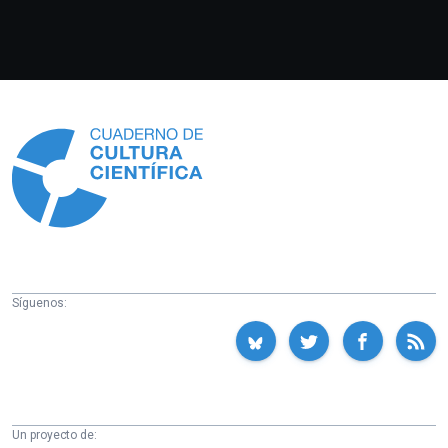
Información
Síguenos:
Un proyecto de: