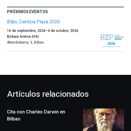
PRÓXIMOS EVENTOS
Bilbo Zientzia Plaza 2026
Un
16 de septiembre, 2026
–
4 de octubre, 2026
año
Bizkaia Aretoa-EHU
más,
Abandoibarra, 3
,
Bilbao
Bilbao
dará
la
bienvenida
al
otoño
con
la
Artículos relacionados
celebración
de
la
Cita con Charles Darwin en
novena
edición
Bilbao
de
Bilbo