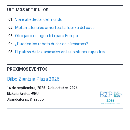
ÚLTIMOS ARTÍCULOS
Viaje alrededor del mundo
Metamateriales amorfos, la fuerza del caos
Otro jarro de agua fría para Europa
¿Pueden los robots dudar de sí mismos?
El patrón de los animales en las pinturas rupestres
PRÓXIMOS EVENTOS
Bilbo Zientzia Plaza 2026
Un
16 de septiembre, 2026
–
4 de octubre, 2026
año
Bizkaia Aretoa-EHU
más,
Abandoibarra, 3
,
Bilbao
Bilbao
dará
la
bienvenida
al