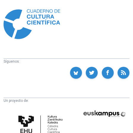
Información
Síguenos:
Un proyecto de:
Cátedra
Euskampus
de
Fundazioa
Cultura
Científica