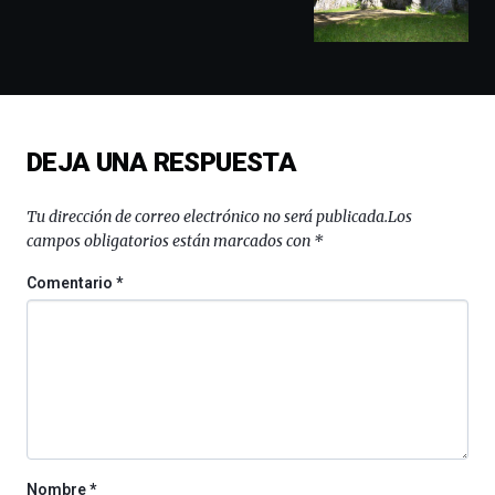
conferencias,
docufórums
y
espectáculos
de
ciencia
del
DEJA UNA RESPUESTA
16
de
septiembre
Tu dirección de correo electrónico no será publicada.
Los
al
campos obligatorios están marcados con
*
4
de
Comentario
*
octubre.
La
iniciativa,
organizada
por
la
Cátedra…
Nombre
*