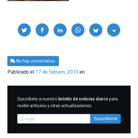
Compartir
Por
No hay comentarios
Cultura
Publicado el
17 de febrero, 2013
en
Cientifica
SUSCRIBIRME
Suscríbete a nuestro
boletín de noticias diario
para
recibir artículos y otras actualizaciones.
Suscribirme