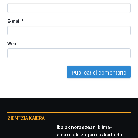
E-mail
*
Web
Otros
proyectos
ZIENTZIA KAIERA
Ibaiak noraezean: klima-
aldaketak izugarri azkartu du