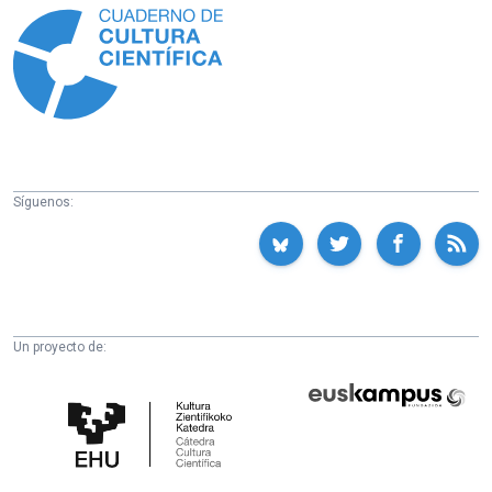
Síguenos:
Un proyecto de:
Cátedra
Euskampus
de
Fundazioa
Cultura
Científica
de