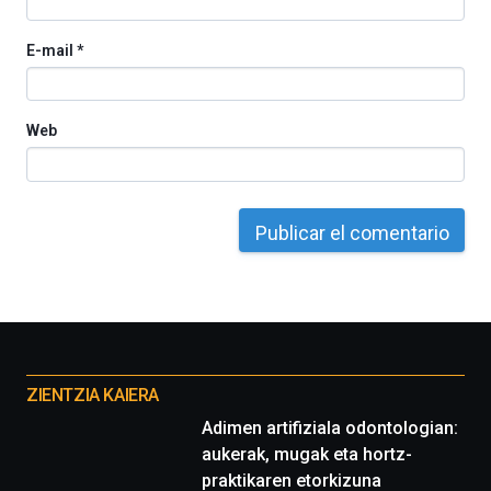
E-mail
*
Web
Otros
proyectos
ZIENTZIA KAIERA
Adimen artifiziala odontologian:
aukerak, mugak eta hortz-
praktikaren etorkizuna