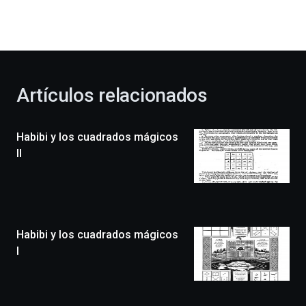
dará
la
bienvenida
al
otoño
con
la
Artículos relacionados
celebración
de
la
Habibi y los cuadrados mágicos
novena
edición
II
de
Bilbo
Zientzia
Plaza
(BZP),
Habibi y los cuadrados mágicos
un
festival
I
que
llenará
la
ciudad