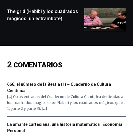
de
monólogos,
The grid (Habibi y los cuadrados
exposiciones,
mágicos: un estrambote)
conferencias,
docufórums
y
espectáculos
de
ciencia
del
2
COMENTARIOS
16
de
septiembre
al
666, el número de la Bestia (1) – Cuaderno de Cultura
4
Científica
de
[…] Otras entradas del Cuaderno de Cultura Científica dedicadas a
octubre.
los cuadrados mágicos son Habibi y los cuadrados mágicos (parte
La
1; parte 2 y parte 3). […]
iniciativa,
organizada
por
La amante cartesiana, una historia matemática | Economía
la
Personal