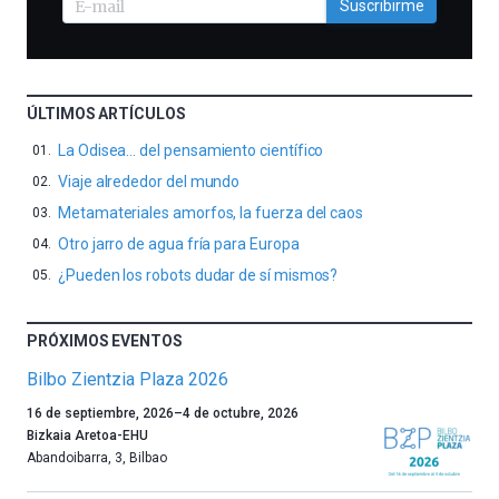
Suscribirme
ÚLTIMOS ARTÍCULOS
La Odisea… del pensamiento científico
Viaje alrededor del mundo
Metamateriales amorfos, la fuerza del caos
Otro jarro de agua fría para Europa
¿Pueden los robots dudar de sí mismos?
PRÓXIMOS EVENTOS
Bilbo Zientzia Plaza 2026
Un
16 de septiembre, 2026
–
4 de octubre, 2026
año
Bizkaia Aretoa-EHU
más,
Abandoibarra, 3
,
Bilbao
Bilbao