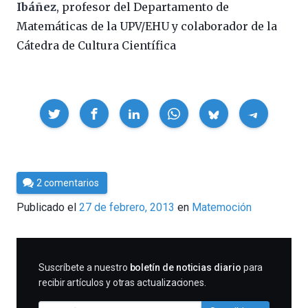
Ibáñez
, profesor del Departamento de
Matemáticas de la UPV/EHU y colaborador de la
Cátedra de Cultura Científica
Compartir
Por
2 comentarios
Cultura
Publicado el
27 de febrero, 2013
en
Matemoción
Cientifica
SUSCRIBIRME
Suscríbete a nuestro
boletín de noticias diario
para
recibir artículos y otras actualizaciones.