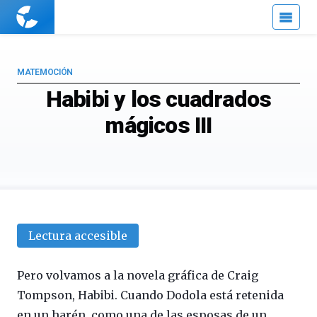
Cuaderno
de
Cultura
Científica
MATEMOCIÓN
Habibi y los cuadrados
mágicos III
Lectura accesible
Pero volvamos a la novela gráfica de Craig
Tompson, Habibi. Cuando Dodola está retenida
en un harén, como una de las esposas de un