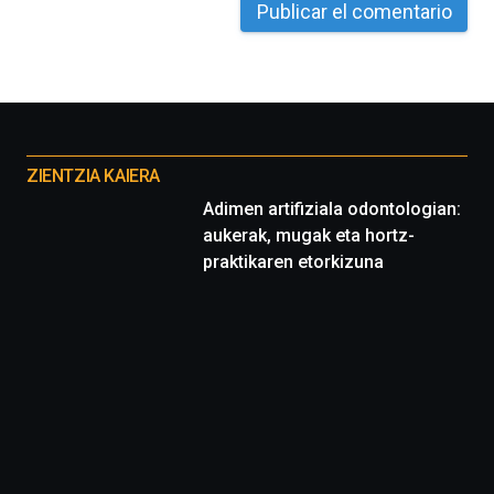
Otros
proyectos
ZIENTZIA KAIERA
Adimen artifiziala odontologian:
aukerak, mugak eta hortz-
praktikaren etorkizuna