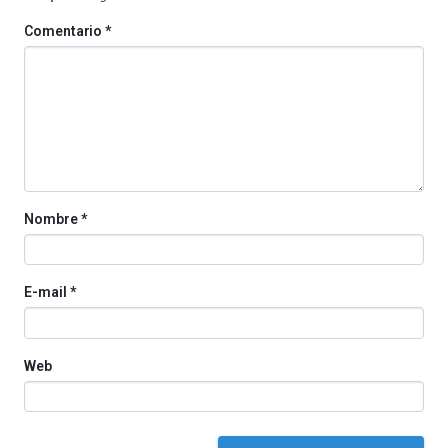
4
de
Comentario
*
octubre.
La
iniciativa,
organizada
por
la
Cátedra…
Nombre
*
E-mail
*
Web