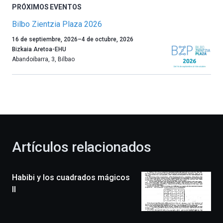
PRÓXIMOS EVENTOS
Bilbo Zientzia Plaza 2026
Un
16 de septiembre, 2026
–
4 de octubre, 2026
año
Bizkaia Aretoa-EHU
más,
Abandoibarra, 3
,
Bilbao
Bilbao
dará
la
bienvenida
al
otoño
con
la
Artículos relacionados
celebración
de
la
Habibi y los cuadrados mágicos
novena
edición
II
de
Bilbo
Zientzia