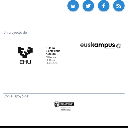
Un proyecto de:
Cátedra
Euskampus
de
Fundazioa
Cultura
Científica
de
la
UPV/EHU
Con el apoyo de:
Eusko
Jaurlaritza
-
Zientzia,