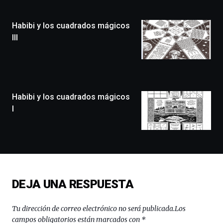
Plaza
(BZP),
Habibi y los cuadrados mágicos
un
festival
III
que
llenará
la
ciudad
de
monólogos,
Habibi y los cuadrados mágicos
exposiciones,
I
conferencias,
docufórums
y
espectáculos
de
ciencia
del
DEJA UNA RESPUESTA
16
de
septiembre
Tu dirección de correo electrónico no será publicada.
Los
al
campos obligatorios están marcados con
*