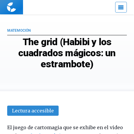
Cuaderno
de
Cultura
Científica
MATEMOCIÓN
The grid (Habibi y los
cuadrados mágicos: un
estrambote)
Lectura accesible
El juego de cartomagia que se exhibe en el video