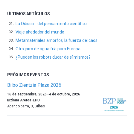
ÚLTIMOS ARTÍCULOS
La Odisea… del pensamiento científico
Viaje alrededor del mundo
Metamateriales amorfos, la fuerza del caos
Otro jarro de agua fría para Europa
¿Pueden los robots dudar de sí mismos?
PRÓXIMOS EVENTOS
Bilbo Zientzia Plaza 2026
Un
16 de septiembre, 2026
–
4 de octubre, 2026
año
Bizkaia Aretoa-EHU
más,
Abandoibarra, 3
,
Bilbao
Bilbao
dará
la
bienvenida