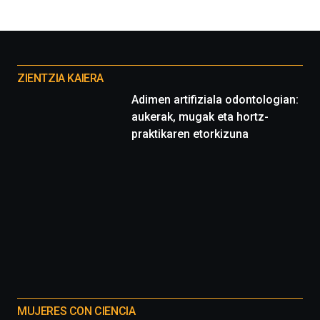
Otros
proyectos
ZIENTZIA KAIERA
Adimen artifiziala odontologian:
aukerak, mugak eta hortz-
praktikaren etorkizuna
MUJERES CON CIENCIA