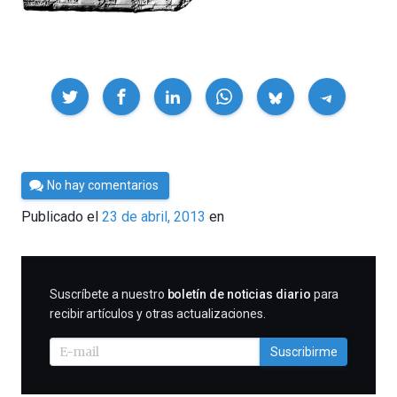
Compartir
Por
No hay comentarios
Cultura
Publicado el
23 de abril, 2013
en
Cientifica
SUSCRIBIRME
Suscríbete a nuestro
boletín de noticias diario
para
recibir artículos y otras actualizaciones.
Suscribirme