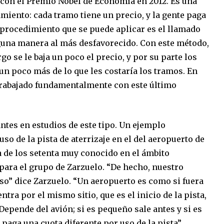
 con el Premio Nobel de Economía en 2012. Es una
miento: cada tramo tiene un precio, y la gente paga
o procedimiento que se puede aplicar es el llamado
lguna manera al más desfavorecido. Con este método,
go se le baja un poco el precio, y por su parte los
n poco más de lo que les costaría los tramos. En
 trabajado fundamentalmente con este último
ntes en estudios de este tipo. Un ejemplo
 uso de la pista de aterrizaje en el del aeropuerto de
 de los setenta muy conocido en el ámbito
para el grupo de Zarzuelo. “De hecho, nuestro
aso” dice Zarzuelo. “Un aeropuerto es como si fuera
tra por el mismo sitio, que es el inicio de la pista,
 Depende del avión; si es pequeño sale antes y si es
 paga una cuota diferente por uso de la pista”.