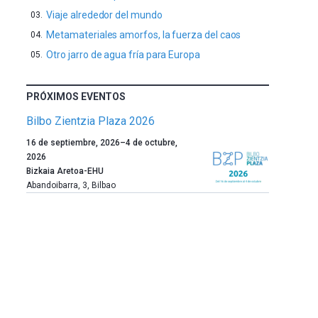
Viaje alrededor del mundo
Metamateriales amorfos, la fuerza del caos
Otro jarro de agua fría para Europa
PRÓXIMOS EVENTOS
Bilbo Zientzia Plaza 2026
Un
16 de septiembre, 2026
–
4 de octubre,
año
2026
más,
Bizkaia Aretoa-EHU
Bilbao
Abandoibarra, 3
,
Bilbao
dará
la
bienvenida
al
otoño
con
la
celebración
de