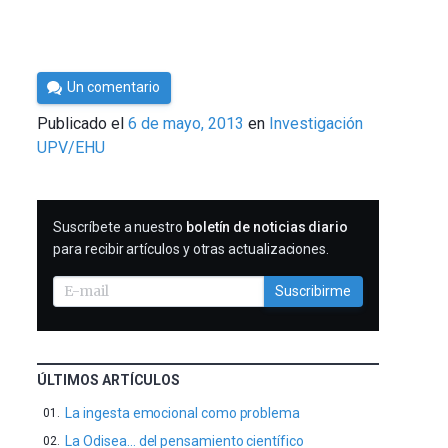
Por
Un comentario
Cultura
Publicado el
6 de mayo, 2013
en
Investigación
Cientifica
UPV/EHU
SUSCRIBIRME
Suscríbete a nuestro
boletín de noticias diario
para recibir artículos y otras actualizaciones.
Suscribirme
ÚLTIMOS ARTÍCULOS
La ingesta emocional como problema
La Odisea… del pensamiento científico