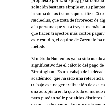
propuesto por L. Shapley, galardonado
solución bastante simple en su plantea
la suma de los tramos que utiliza. Otr
Nucleolus, que trata de favorecer de a
a la persona que viaja trayectos más lar
que hacen trayectos más cortos pagan u
este estudio, el equipo de Zarzuelo ha
método.
El método Nucleolus ya ha sido usado a
significativo fue el cálculo del pago de
Birmingham. Es un trabajo de la década
académico, que ha sido una referencia 
trabajo es una generalización de ese c
una autopista en la que todo el mundo en
pero pueden salir por sitios distintos.
grande, sale más adelante, y cada vuelo