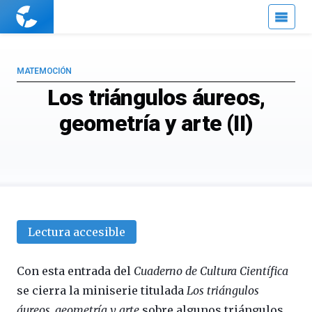
Cuaderno
de
Cultura
Científica
MATEMOCIÓN
Los triángulos áureos,
geometría y arte (II)
Lectura accesible
Con esta entrada del
Cuaderno de Cultura Científica
se cierra la miniserie titulada
Los triángulos
áureos, geometría y arte
sobre algunos triángulos