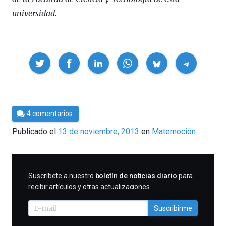
universidad.
Compartir
Por
4 comentarios
César
Publicado el
13 de noviembre, 2013
en
Matemoción
Tomé
SUSCRIBIRME
Suscríbete a nuestro
boletín de noticias diario
para
recibir artículos y otras actualizaciones.
Suscribirme