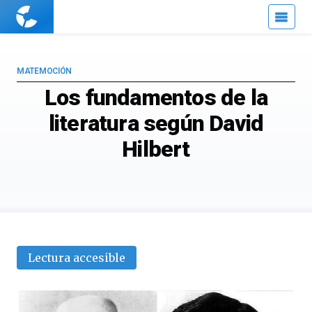
Cuaderno
de
Cultura
Científica
MATEMOCIÓN
Los fundamentos de la
literatura según David
Hilbert
Lectura accesible