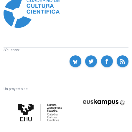
Síguenos:
Un proyecto de:
Cátedra
Euskampus
de
Fundazioa
Cultura
Científica
de