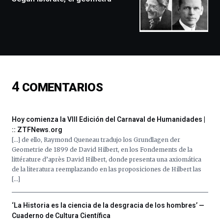
exposiciones,
conferencias,
docufórums
y
espectáculos
de
ciencia
del
4
COMENTARIOS
16
de
septiembre
al
Hoy comienza la VIII Edición del Carnaval de Humanidades |
4
:: ZTFNews.org
de
[…] de ello, Raymond Queneau tradujo los Grundlagen der
octubre.
Geometrie de 1899 de David Hilbert, en los Fondements de la
La
littérature d’après David Hilbert, donde presenta una axiomática
iniciativa,
de la literatura reemplazando en las proposiciones de Hilbert las
organizada
[…]
por
la
Cátedra…
‘La Historia es la ciencia de la desgracia de los hombres’ —
Cuaderno de Cultura Científica