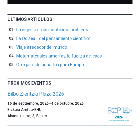
ÚLTIMOS ARTÍCULOS
La ingesta emocional como problema
La Odisea… del pensamiento científico
Viaje alrededor del mundo
Metamateriales amorfos, la fuerza del caos
Otro jarro de agua fría para Europa
PRÓXIMOS EVENTOS
Bilbo Zientzia Plaza 2026
Un
16 de septiembre, 2026
–
4 de octubre, 2026
año
Bizkaia Aretoa-EHU
más,
Abandoibarra, 3
,
Bilbao
Bilbao
dará
la