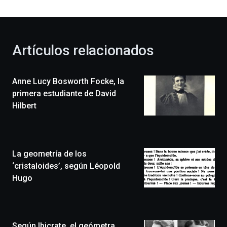
bienvenida
al
otoño
con
la
Artículos relacionados
celebración
de
la
Anne Lucy Bosworth Focke, la
novena
edición
primera estudiante de David
de
Hilbert
Bilbo
Zientzia
Plaza
(BZP),
La geometría de los
un
festival
‘cristaloides’, según Léopold
que
Hugo
llenará
la
ciudad
de
monólogos,
Según Ibicrate, el geómetra