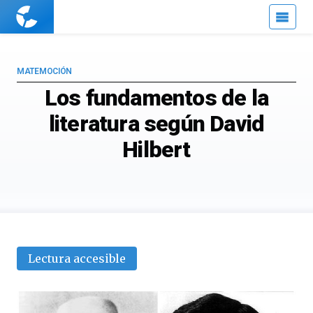
Cuaderno
de
Cultura
Científica
MATEMOCIÓN
Los fundamentos de la
literatura según David
Hilbert
Lectura accesible