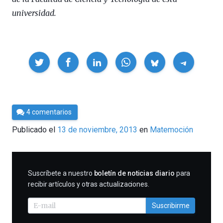
universidad.
Compartir
Por
4 comentarios
César
Publicado el
13 de noviembre, 2013
en
Matemoción
Tomé
SUSCRIBIRME
Suscríbete a nuestro
boletín de noticias diario
para
recibir artículos y otras actualizaciones.
Suscribirme