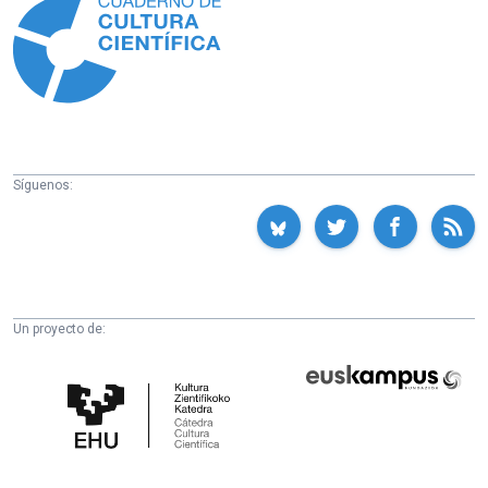
Síguenos:
Un proyecto de:
Cátedra
Euskampus
de
Fundazioa
Cultura
Científica
de