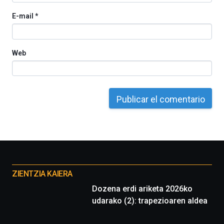
E-mail
*
Web
Otros
proyectos
ZIENTZIA KAIERA
Dozena erdi ariketa 2026ko
udarako (2): trapezioaren aldea