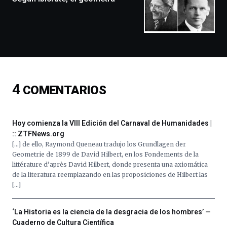
exposiciones,
conferencias,
docufórums
y
espectáculos
de
ciencia
del
4
COMENTARIOS
16
de
septiembre
al
Hoy comienza la VIII Edición del Carnaval de Humanidades |
4
:: ZTFNews.org
de
[…] de ello, Raymond Queneau tradujo los Grundlagen der
octubre.
Geometrie de 1899 de David Hilbert, en los Fondements de la
La
littérature d’après David Hilbert, donde presenta una axiomática
iniciativa,
de la literatura reemplazando en las proposiciones de Hilbert las
organizada
[…]
por
la
Cátedra…
‘La Historia es la ciencia de la desgracia de los hombres’ —
Cuaderno de Cultura Científica