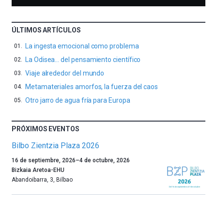
ÚLTIMOS ARTÍCULOS
La ingesta emocional como problema
La Odisea… del pensamiento científico
Viaje alrededor del mundo
Metamateriales amorfos, la fuerza del caos
Otro jarro de agua fría para Europa
PRÓXIMOS EVENTOS
Bilbo Zientzia Plaza 2026
Un
16 de septiembre, 2026
–
4 de octubre, 2026
año
Bizkaia Aretoa-EHU
más,
Abandoibarra, 3
,
Bilbao
Bilbao
dará
la