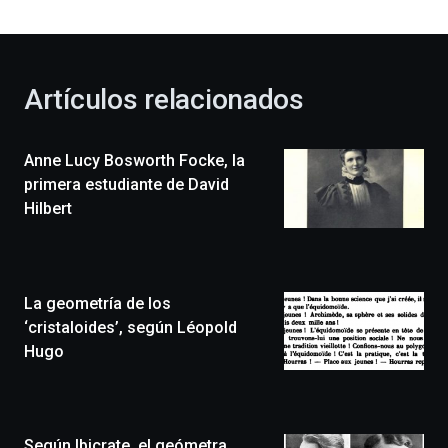
bienvenida
al
otoño
con
la
Artículos relacionados
celebración
de
la
Anne Lucy Bosworth Focke, la
novena
edición
primera estudiante de David
de
Hilbert
Bilbo
Zientzia
Plaza
(BZP),
La geometría de los
un
festival
‘cristaloides’, según Léopold
que
Hugo
llenará
la
ciudad
de
monólogos,
Según Ibicrate, el geómetra