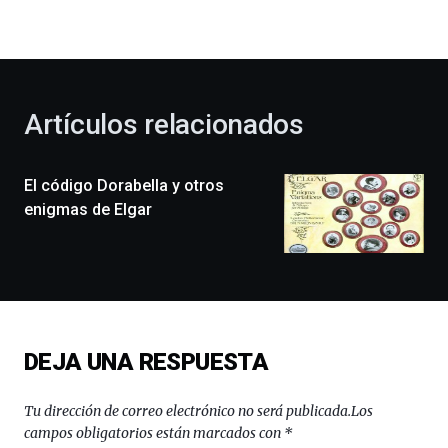
la
bienvenida
al
otoño
con
la
Artículos relacionados
celebración
de
la
El código Dorabella y otros
novena
edición
enigmas de Elgar
de
Bilbo
Zientzia
Plaza
(BZP),
un
festival
DEJA UNA RESPUESTA
que
llenará
la
Tu dirección de correo electrónico no será publicada.
Los
ciudad
campos obligatorios están marcados con
*
de