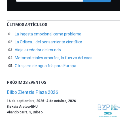
ÚLTIMOS ARTÍCULOS
La ingesta emocional como problema
La Odisea… del pensamiento científico
Viaje alrededor del mundo
Metamateriales amorfos, la fuerza del caos
Otro jarro de agua fría para Europa
PRÓXIMOS EVENTOS
Bilbo Zientzia Plaza 2026
Un
16 de septiembre, 2026
–
4 de octubre, 2026
año
Bizkaia Aretoa-EHU
más,
Abandoibarra, 3
,
Bilbao
Bilbao
dará