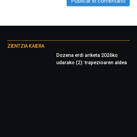
Otros
proyectos
ZIENTZIA KAIERA
Dozena erdi ariketa 2026ko
udarako (2): trapezioaren aldea