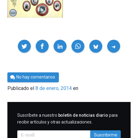
Compartir
Por
No hay comentarios
César
Publicado el
8 de enero, 2014
en
Tomé
SUSCRIBIRME
Suscríbete a nuestro
boletín de noticias diario
para
recibir artículos y otras actualizaciones.
Suscribirme