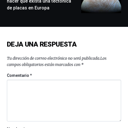
hacer que exista una tectónica
conferencias,
de placas en Europa
docufórums
y
espectáculos
de
ciencia
del
DEJA UNA RESPUESTA
16
de
septiembre
Tu dirección de correo electrónico no será publicada.
Los
al
campos obligatorios están marcados con
*
4
de
Comentario
*
octubre.
La
iniciativa,
organizada
por
la
Cátedra…