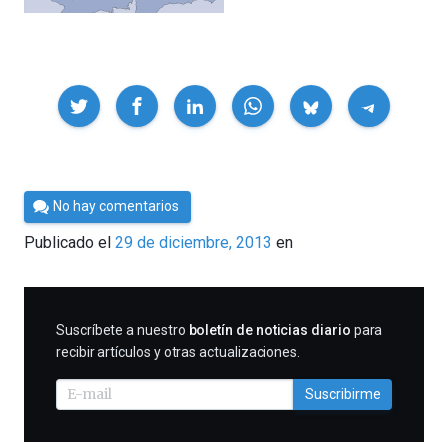
Compartir
Por
No hay comentarios
Cultura
Publicado el
29 de diciembre, 2013
en
Cientifica
SUSCRIBIRME
Suscríbete a nuestro
boletín de noticias diario
para
recibir artículos y otras actualizaciones.
Suscribirme