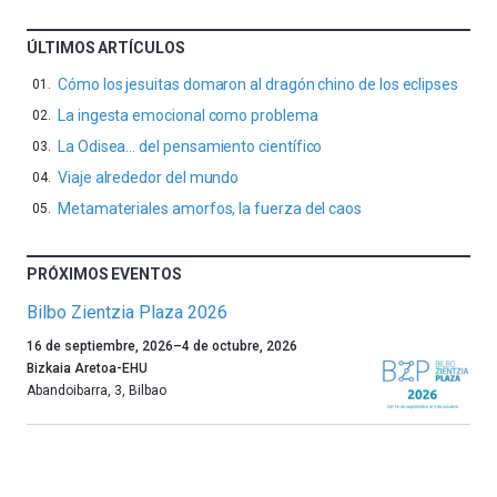
ÚLTIMOS ARTÍCULOS
Cómo los jesuitas domaron al dragón chino de los eclipses
La ingesta emocional como problema
La Odisea… del pensamiento científico
Viaje alrededor del mundo
Metamateriales amorfos, la fuerza del caos
PRÓXIMOS EVENTOS
Bilbo Zientzia Plaza 2026
Un
16 de septiembre, 2026
–
4 de octubre, 2026
año
Bizkaia Aretoa-EHU
más,
Abandoibarra, 3
,
Bilbao
Bilbao
dará
la
bienvenida