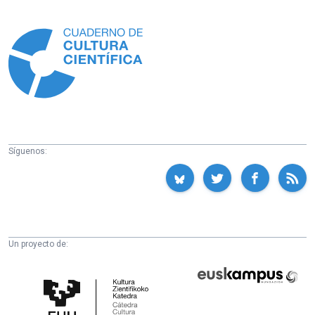
Información
Síguenos:
Un proyecto de:
Cátedra
Euskampus
de
Fundazioa
Cultura
Científica