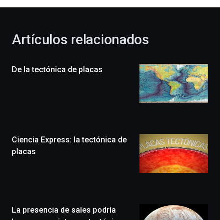
al
otoño
con
la
Artículos relacionados
celebración
de
la
De la tectónica de placas
novena
edición
de
Bilbo
Zientzia
Plaza
(BZP),
Ciencia Express: la tectónica de
un
festival
placas
que
llenará
la
ciudad
de
monólogos,
La presencia de sales podría
exposiciones,