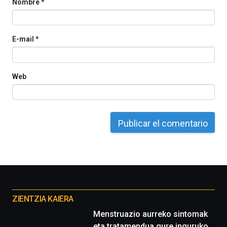
Nombre
*
E-mail
*
Web
Otros
proyectos
ZIENTZIA KAIERA
Menstruazio aurreko sintomak
eta tratamendua gure inguruko