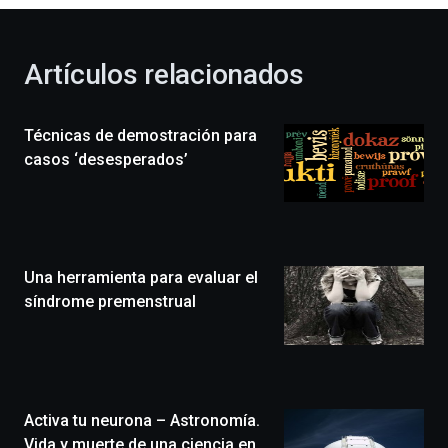
otoño
con
la
Artículos relacionados
celebración
de
la
Técnicas de demostración para
novena
edición
casos ‘desesperados’
de
Bilbo
Zientzia
Plaza
(BZP),
Una herramienta para evaluar el
un
festival
síndrome premenstrual
que
llenará
la
ciudad
de
monólogos,
Activa tu neurona – Astronomía.
exposiciones,
Vida y muerte de una ciencia en