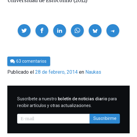
Universidad de Estocolmo (2012)
Compartir
Por
63 comentarios
Cultura
Publicado el
28 de febrero, 2014
en
Naukas
Cientifica
SUSCRIBIRME
Suscríbete a nuestro
boletín de noticias diario
para
recibir artículos y otras actualizaciones.
Suscribirme