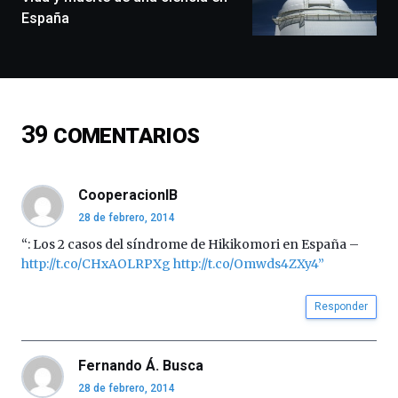
conferencias,
España
docufórums
y
espectáculos
de
ciencia
del
39
COMENTARIOS
16
de
septiembre
al
CooperacionIB
4
28 de febrero, 2014
de
octubre.
“: Los 2 casos del síndrome de Hikikomori en España –
La
http://t.co/CHxAOLRPXg
http://t.co/Omwds4ZXy4”
iniciativa,
organizada
Responder
por
la
Cátedra…
Fernando Á. Busca
28 de febrero, 2014