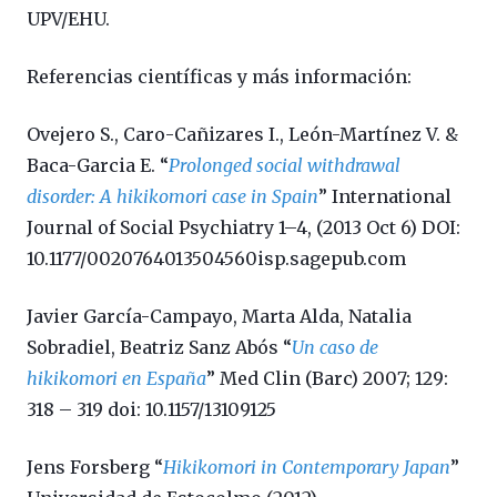
UPV/EHU.
Referencias científicas y más información:
Ovejero S., Caro-Cañizares I., León-Martínez V. &
Baca-Garcia E. “
Prolonged social withdrawal
disorder: A hikikomori case in Spain
” International
Journal of Social Psychiatry 1–4, (2013 Oct 6) DOI:
10.1177/0020764013504560isp.sagepub.com
Javier García-Campayo, Marta Alda, Natalia
Sobradiel, Beatriz Sanz Abós “
Un caso de
hikikomori en España
” Med Clin (Barc) 2007; 129:
318 – 319 doi: 10.1157/13109125
Jens Forsberg “
Hikikomori in Contemporary Japan
”