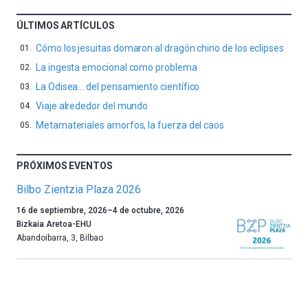
ÚLTIMOS ARTÍCULOS
Cómo los jesuitas domaron al dragón chino de los eclipses
La ingesta emocional como problema
La Odisea… del pensamiento científico
Viaje alrededor del mundo
Metamateriales amorfos, la fuerza del caos
PRÓXIMOS EVENTOS
Bilbo Zientzia Plaza 2026
Un
16 de septiembre, 2026
–
4 de octubre, 2026
año
Bizkaia Aretoa-EHU
más,
Abandoibarra, 3
,
Bilbao
Bilbao
dará
la
bienvenida
al