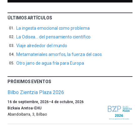
ÚLTIMOS ARTÍCULOS
La ingesta emocional como problema
La Odisea… del pensamiento científico
Viaje alrededor del mundo
Metamateriales amorfos, la fuerza del caos
Otro jarro de agua fría para Europa
PRÓXIMOS EVENTOS
Bilbo Zientzia Plaza 2026
Un
16 de septiembre, 2026
–
4 de octubre, 2026
año
Bizkaia Aretoa-EHU
más,
Abandoibarra, 3
,
Bilbao
Bilbao
dará
la
bienvenida