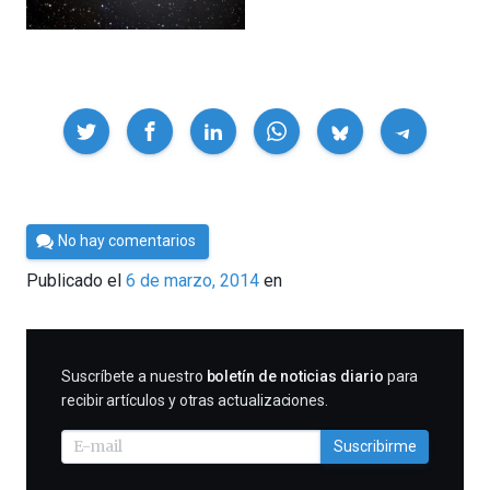
Compartir
Por
No hay comentarios
César
Publicado el
6 de marzo, 2014
en
Tomé
SUSCRIBIRME
Suscríbete a nuestro
boletín de noticias diario
para
recibir artículos y otras actualizaciones.
Suscribirme