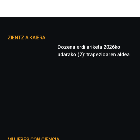
Otros
proyectos
ZIENTZIA KAIERA
Dozena erdi ariketa 2026ko
udarako (2): trapezioaren aldea
MUJERES CON CIENCIA