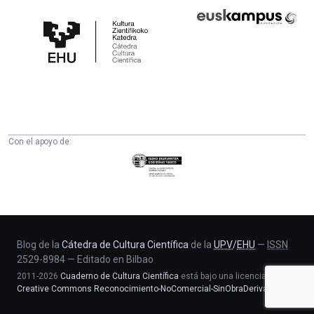
Cátedra
Euskampus
de
Fundazioa
Cultura
Científica
de
la
UPV/EHU
Con el apoyo de:
Eusko
Jaurlaritza
-
Zientzia,
Unibertsitate
eta
Blog de la
Cátedra de Cultura Científica
de la
UPV
/
EHU
—
ISSN
2529-8984
—
Editado en Bilbao
Berrikuntza
2011-2026
Cuaderno de Cultura Científica
está bajo una licencia
saila
Creative Commons Reconocimiento-NoComercial-SinObraDerivada 4.0