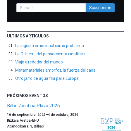
Suscribirme
ÚLTIMOS ARTÍCULOS
La ingesta emocional como problema
La Odisea… del pensamiento científico
Viaje alrededor del mundo
Metamateriales amorfos, la fuerza del caos
Otro jarro de agua fría para Europa
PRÓXIMOS EVENTOS
Bilbo Zientzia Plaza 2026
Un
16 de septiembre, 2026
–
4 de octubre, 2026
año
Bizkaia Aretoa-EHU
más,
Abandoibarra, 3
,
Bilbao