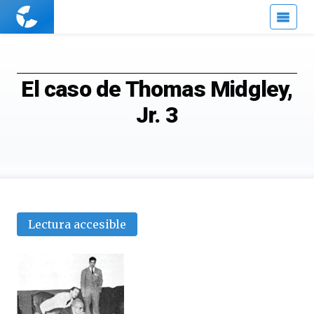
Cuaderno
de
Cultura
Científica
El caso de Thomas Midgley,
Jr. 3
Lectura accesible