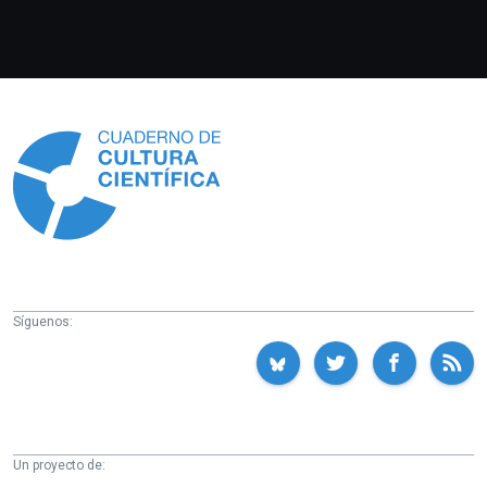
Información
Síguenos:
Un proyecto de: