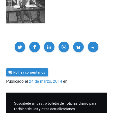
Compartir
Por
No hay comentarios
César
Publicado el
24 de marzo, 2014
en
Tomé
SUSCRIBIRME
Suscríbete a nuestro
boletín de noticias diario
para
recibir artículos y otras actualizaciones.