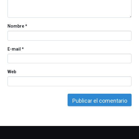
la
Cátedra…
Nombre
*
E-mail
*
Web
Otros