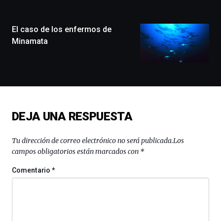
ciudad
de
monólogos,
El caso de los enfermos de
exposiciones,
Minamata
conferencias,
docufórums
y
espectáculos
de
ciencia
del
DEJA UNA RESPUESTA
16
de
septiembre
Tu dirección de correo electrónico no será publicada.
Los
al
campos obligatorios están marcados con
*
4
de
Comentario
*
octubre.
La
iniciativa,
organizada
por