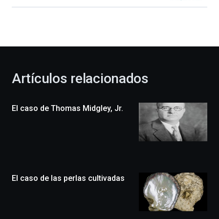
Bilbao
dará
la
bienvenida
al
otoño
con
la
Artículos relacionados
celebración
de
la
El caso de Thomas Midgley, Jr.
novena
edición
de
Bilbo
Zientzia
Plaza
(BZP),
El caso de las perlas cultivadas
un
festival
que
llenará
la