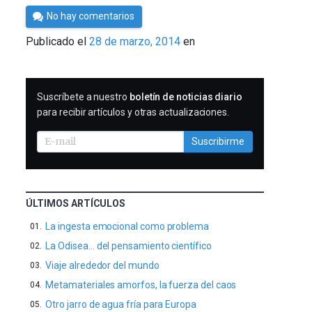
Por
No hay comentarios
César
Publicado el
28 de marzo, 2014
en
Tomé
SUSCRIBIRME
Suscríbete a nuestro
boletín de noticias diario
para recibir artículos y otras actualizaciones.
Suscribirme
ÚLTIMOS ARTÍCULOS
La ingesta emocional como problema
La Odisea… del pensamiento científico
Viaje alrededor del mundo
Metamateriales amorfos, la fuerza del caos
Otro jarro de agua fría para Europa