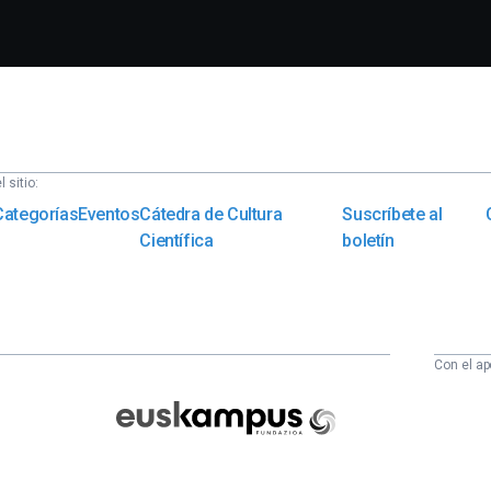
 sitio:
Categorías
Eventos
Cátedra de Cultura
Suscríbete al
Científica
boletín
Con el ap
Euskampus
Fundazioa