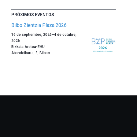
PRÓXIMOS EVENTOS
Bilbo Zientzia Plaza 2026
Un
16 de septiembre, 2026
–
4 de octubre,
año
2026
más,
Bizkaia Aretoa-EHU
Bilbao
Abandoibarra, 3
,
Bilbao
dará
la
bienvenida
al
otoño
con
la
celebración
de
la
novena
edición
de