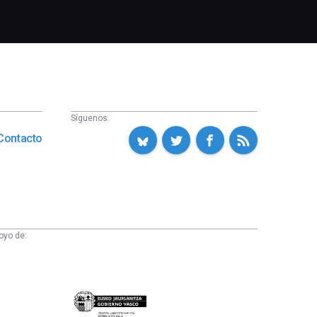
Síguenos:
Contacto
oyo de:
Eusko
Jaurlaritza