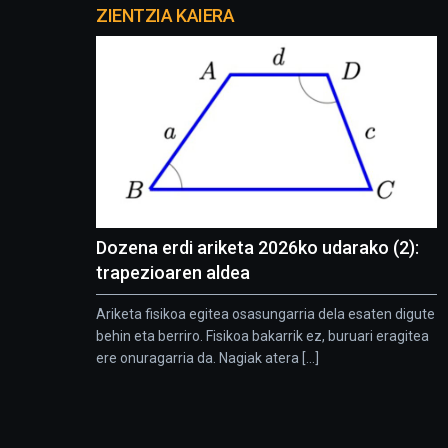
proyectos
ZIENTZIA KAIERA
Dozena erdi ariketa 2026ko udarako (2):
trapezioaren aldea
Ariketa fisikoa egitea osasungarria dela esaten digute
behin eta berriro. Fisikoa bakarrik ez, buruari eragitea
ere onuragarria da. Nagiak atera [...]