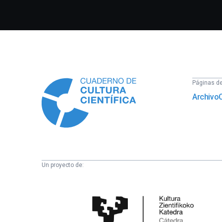
Información
Páginas del
Archivo
Un proyecto de:
Cátedra
de
Cultura
Científica