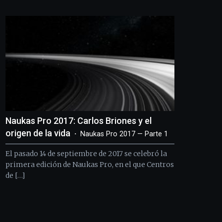
Bilbo
Zientzia
Plaza
(BZP),
un
festival
que
llenará
la
ciudad
de
monólogos,
Naukas Pro 2017: Carlos Briones y el
exposiciones,
conferencias,
origen de la vida
Naukas Pro 2017 — Parte 1
docufórums
y
El pasado 14 de septiembre de 2017 se celebró la
espectáculos
primera edición de Naukas Pro, en el que Centros
de
de […]
ciencia
del
16
de
septiembre