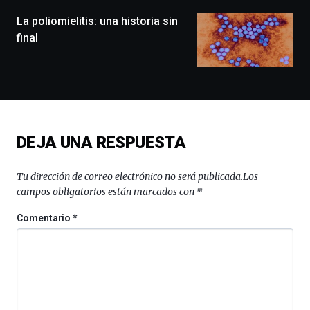
de
monólogos,
La poliomielitis: una historia sin
exposiciones,
final
conferencias,
docufórums
y
espectáculos
de
ciencia
del
DEJA UNA RESPUESTA
16
de
septiembre
Tu dirección de correo electrónico no será publicada.
Los
al
campos obligatorios están marcados con
*
4
de
Comentario
*
octubre.
La
iniciativa,
organizada
por
la
Cátedra…