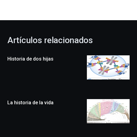
la
bienvenida
al
otoño
con
la
Artículos relacionados
celebración
de
la
Historia de dos hijas
novena
edición
de
Bilbo
Zientzia
Plaza
(BZP),
La historia de la vida
un
festival
que
llenará
la
ciudad