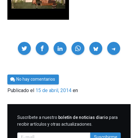
Compartir
Por
No hay comentarios
César
Publicado el
15 de abril, 2014
en
Tomé
SUSCRIBIRME
Suscríbete a nuestro
boletín de noticias diario
para
recibir artículos y otras actualizaciones.
Suscribirme