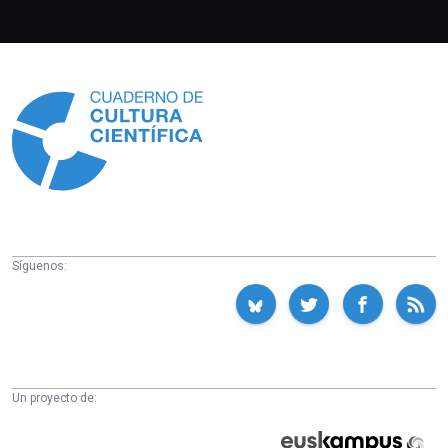
Información
Síguenos:
Un proyecto de:
Cátedra
Euskampus