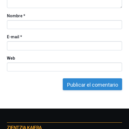
Nombre
*
E-mail
*
Web
Otros
proyectos
ZIENTZIA KAIERA