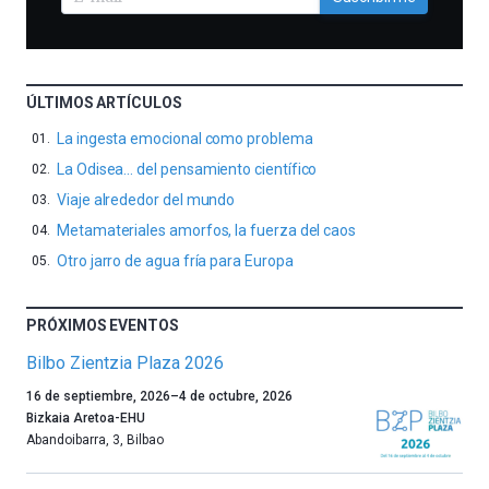
ÚLTIMOS ARTÍCULOS
La ingesta emocional como problema
La Odisea… del pensamiento científico
Viaje alrededor del mundo
Metamateriales amorfos, la fuerza del caos
Otro jarro de agua fría para Europa
PRÓXIMOS EVENTOS
Bilbo Zientzia Plaza 2026
Un
16 de septiembre, 2026
–
4 de octubre, 2026
año
Bizkaia Aretoa-EHU
más,
Abandoibarra, 3
,
Bilbao
Bilbao
dará