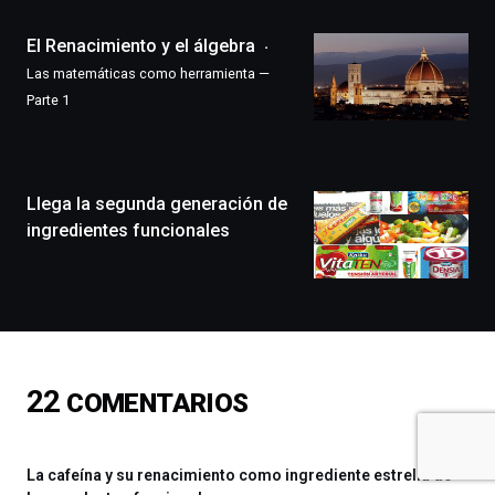
Plaza
(BZP),
El Renacimiento y el álgebra
un
festival
Las matemáticas como herramienta —
que
Parte 1
llenará
la
ciudad
de
monólogos,
Llega la segunda generación de
exposiciones,
ingredientes funcionales
conferencias,
docufórums
y
espectáculos
de
ciencia
del
22
COMENTARIOS
16
de
septiembre
al
La cafeína y su renacimiento como ingrediente estrella de
4