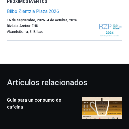
PRÓXIMOS EVENTOS
Bilbo Zientzia Plaza 2026
Un
16 de septiembre, 2026
–
4 de octubre, 2026
año
Bizkaia Aretoa-EHU
más,
Abandoibarra, 3
,
Bilbao
Bilbao
dará
la
bienvenida
al
otoño
con
la
Artículos relacionados
celebración
de
la
Guía para un consumo de
novena
edición
cafeína
de
Bilbo
Zientzia