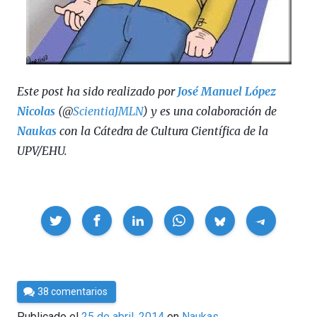
Este post ha sido realizado por
José Manuel López
Nicolas
(@
ScientiaJMLN
) y es una colaboración de
Naukas
con la Cátedra de Cultura Científica de la
UPV/EHU.
Compartir
Por
38 comentarios
Cultura
Publicado el
25 de abril, 2014
en
Naukas