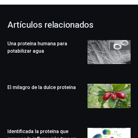
al
otoño
con
la
Artículos relacionados
celebración
de
la
Una proteína humana para
novena
edición
potabilizar agua
de
Bilbo
Zientzia
Plaza
(BZP),
El milagro de la dulce proteína
un
festival
que
llenará
la
ciudad
de
monólogos,
Identificada la proteína que
exposiciones,