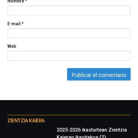
Nombre
*
E-mail
*
Web
Otros
proyectos
ZIENTZIA KAIERA
2025-2026 ikasturtean Zientzia
Kaieran ikasitakoa (2):