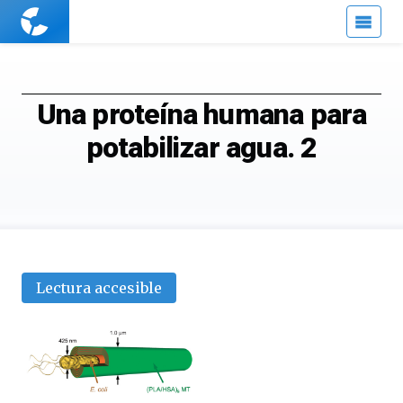
Cuaderno
de
Cultura
Científica
Una proteína humana para
potabilizar agua. 2
Lectura accesible