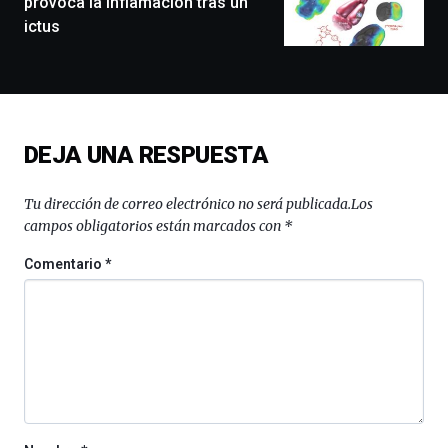
provoca la inflamación tras un
conferencias,
ictus
docufórums
y
espectáculos
de
ciencia
del
DEJA UNA RESPUESTA
16
de
septiembre
Tu dirección de correo electrónico no será publicada.
Los
al
campos obligatorios están marcados con
*
4
de
Comentario
*
octubre.
La
iniciativa,
organizada
por
la
Cátedra…