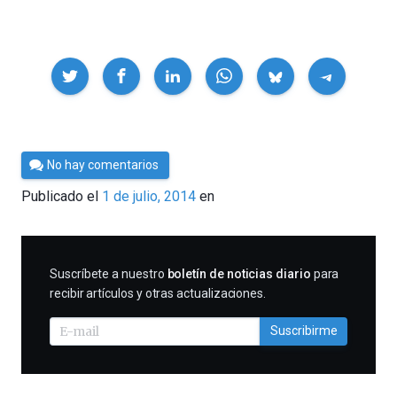
Compartir
Por
No hay comentarios
César
Publicado el
1 de julio, 2014
en
Tomé
SUSCRIBIRME
Suscríbete a nuestro
boletín de noticias diario
para
recibir artículos y otras actualizaciones.
Suscribirme