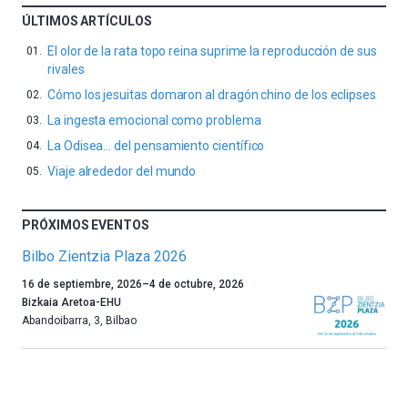
ÚLTIMOS ARTÍCULOS
El olor de la rata topo reina suprime la reproducción de sus
rivales
Cómo los jesuitas domaron al dragón chino de los eclipses
La ingesta emocional como problema
La Odisea… del pensamiento científico
Viaje alrededor del mundo
PRÓXIMOS EVENTOS
Bilbo Zientzia Plaza 2026
Un
16 de septiembre, 2026
–
4 de octubre, 2026
año
Bizkaia Aretoa-EHU
más,
Abandoibarra, 3
,
Bilbao
Bilbao
dará
la
bienvenida