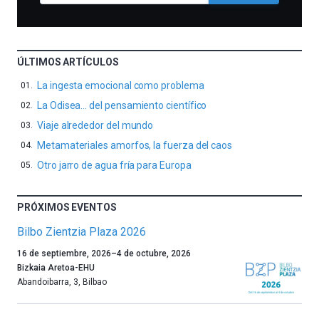
ÚLTIMOS ARTÍCULOS
La ingesta emocional como problema
La Odisea… del pensamiento científico
Viaje alrededor del mundo
Metamateriales amorfos, la fuerza del caos
Otro jarro de agua fría para Europa
PRÓXIMOS EVENTOS
Bilbo Zientzia Plaza 2026
Un
16 de septiembre, 2026
–
4 de octubre, 2026
año
Bizkaia Aretoa-EHU
más,
Abandoibarra, 3
,
Bilbao
Bilbao
dará