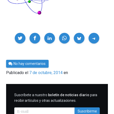
Compartir
Por
No hay comentarios
César
Publicado el
7 de octubre, 2014
en
Tomé
SUSCRIBIRME
Suscríbete a nuestro
boletín de noticias diario
para
recibir artículos y otras actualizaciones.
Suscribirme