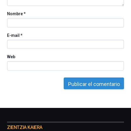
Nombre
*
E-mail
*
Web
Otros
proyectos
ZIENTZIA KAIERA