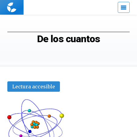
Cuaderno
de
Cultura
Científica
De los cuantos
Lectura accesible