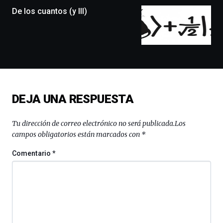
monólogos,
De los cuantos (y III)
exposiciones,
conferencias,
docufórums
y
espectáculos
de
ciencia
del
DEJA UNA RESPUESTA
16
de
septiembre
Tu dirección de correo electrónico no será publicada.
Los
al
campos obligatorios están marcados con
*
4
de
Comentario
*
octubre.
La
iniciativa,
organizada
por
la
Cátedra…