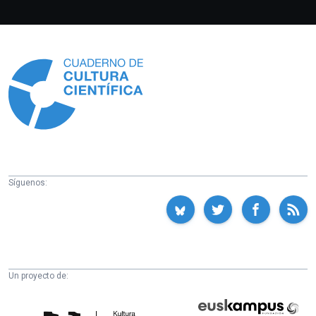
Información
Síguenos:
Un proyecto de:
Cátedra
Euskampus
de
Fundazioa