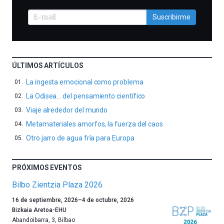
Suscribirme
ÚLTIMOS ARTÍCULOS
La ingesta emocional como problema
La Odisea… del pensamiento científico
Viaje alrededor del mundo
Metamateriales amorfos, la fuerza del caos
Otro jarro de agua fría para Europa
PRÓXIMOS EVENTOS
Bilbo Zientzia Plaza 2026
Un
16 de septiembre, 2026
–
4 de octubre, 2026
año
Bizkaia Aretoa-EHU
más,
Abandoibarra, 3
,
Bilbao