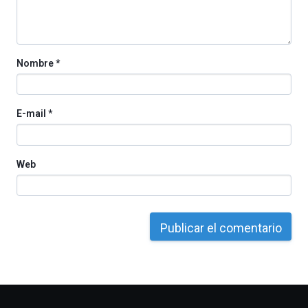
la
Cátedra…
Nombre
*
E-mail
*
Web
Otros