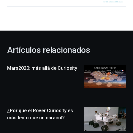
Bilbao
dará
la
bienvenida
al
otoño
con
la
Artículos relacionados
celebración
de
la
Mars2020: más allá de Curiosity
novena
edición
de
Bilbo
Zientzia
Plaza
(BZP),
¿Por qué el Rover Curiosity es
un
festival
más lento que un caracol?
que
llenará