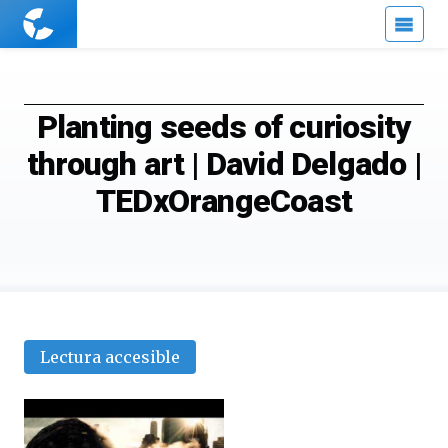
Cuaderno
de
Cultura
Científica
Planting seeds of curiosity
through art | David Delgado |
TEDxOrangeCoast
Lectura accesible