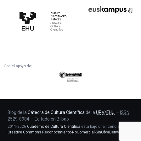
Cátedra
Euskampus
de
Fundazioa
Cultura
Científica
de
la
UPV/EHU
Con el apoyo de:
Eusko
Jaurlaritza
-
Zientzia,
Unibertsitate
eta
Blog de la
Cátedra de Cultura Científica
de la
UPV
/
EHU
—
ISSN
2529-8984
—
Editado en Bilbao
Berrikuntza
2011-2026
Cuaderno de Cultura Científica
está bajo una licencia
saila
Creative Commons Reconocimiento-NoComercial-SinObraDerivada 4.0