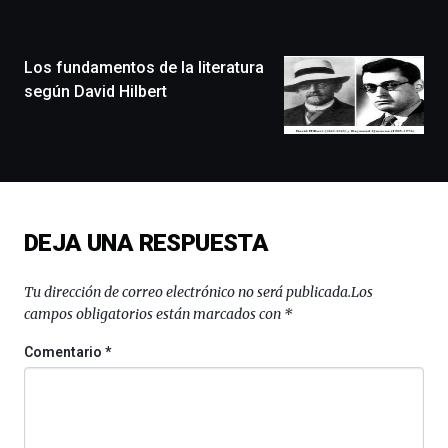
la
ciudad
de
monólogos,
Los fundamentos de la literatura
exposiciones,
según David Hilbert
conferencias,
docufórums
y
espectáculos
de
ciencia
del
DEJA UNA RESPUESTA
16
de
septiembre
Tu dirección de correo electrónico no será publicada.
Los
al
campos obligatorios están marcados con
*
4
de
Comentario
*
octubre.
La
iniciativa,
organizada
por