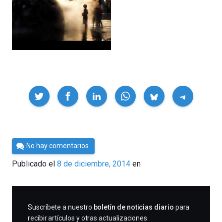
Compartir
Por
No hay comentarios
César
Publicado el
8 de diciembre, 2014
en
Tomé
SUSCRIBIRME
Suscríbete a nuestro
boletín de noticias diario
para
recibir artículos y otras actualizaciones.