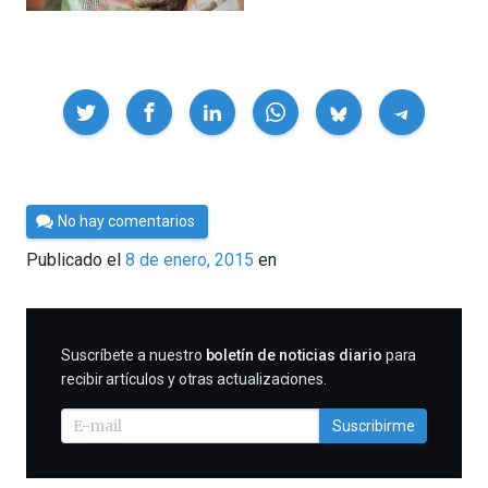
Compartir
Por
No hay comentarios
César
Publicado el
8 de enero, 2015
en
Tomé
SUSCRIBIRME
Suscríbete a nuestro
boletín de noticias diario
para
recibir artículos y otras actualizaciones.
Suscribirme