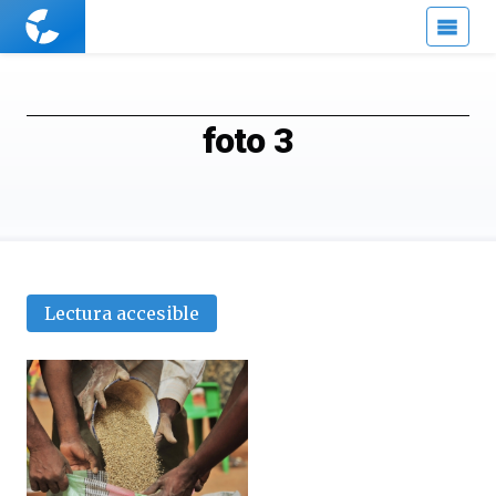
Cuaderno
de
Cultura
Científica
foto 3
Lectura accesible