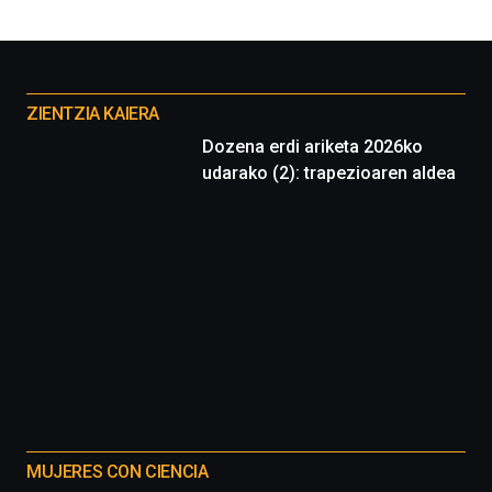
Otros
proyectos
ZIENTZIA KAIERA
Dozena erdi ariketa 2026ko
udarako (2): trapezioaren aldea
MUJERES CON CIENCIA