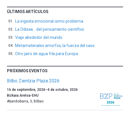
ÚLTIMOS ARTÍCULOS
La ingesta emocional como problema
La Odisea… del pensamiento científico
Viaje alrededor del mundo
Metamateriales amorfos, la fuerza del caos
Otro jarro de agua fría para Europa
PRÓXIMOS EVENTOS
Bilbo Zientzia Plaza 2026
Un
16 de septiembre, 2026
–
4 de octubre, 2026
año
Bizkaia Aretoa-EHU
más,
Abandoibarra, 3
,
Bilbao
Bilbao
dará
la
bienvenida
al