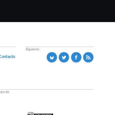
Síguenos:
Contacto
oyo de:
Eusko