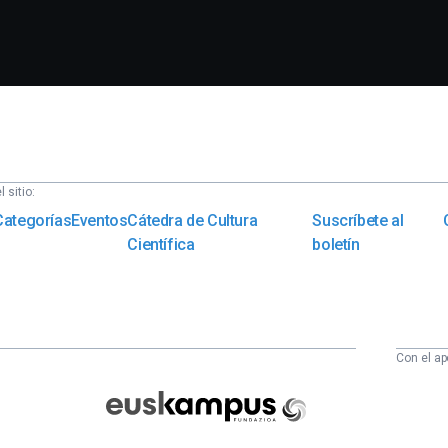
 sitio:
Categorías
Eventos
Cátedra de Cultura
Suscríbete al
Científica
boletín
Con el ap
Euskampus
Fundazioa