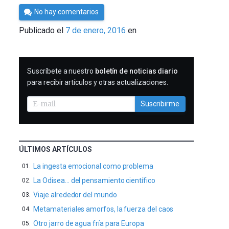
Por
No hay comentarios
César
Publicado el
7 de enero, 2016
en
Tomé
SUSCRIBIRME
Suscríbete a nuestro
boletín de noticias diario
para recibir artículos y otras actualizaciones.
Suscribirme
ÚLTIMOS ARTÍCULOS
La ingesta emocional como problema
La Odisea… del pensamiento científico
Viaje alrededor del mundo
Metamateriales amorfos, la fuerza del caos
Otro jarro de agua fría para Europa