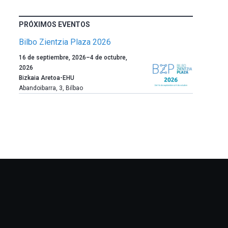
PRÓXIMOS EVENTOS
Bilbo Zientzia Plaza 2026
Un
16 de septiembre, 2026
–
4 de octubre,
año
2026
más,
Bizkaia Aretoa-EHU
Bilbao
Abandoibarra, 3
,
Bilbao
dará
la
bienvenida
al
otoño
con
la
celebración
de
la
novena
edición
de