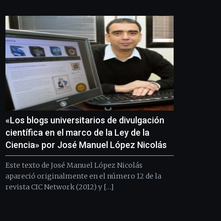
Bilbo
Zientzia
Plaza
(BZP),
un
festival
que
llenará
la
ciudad
de
monólogos,
«Los blogs universitarios de divulgación
exposiciones,
conferencias,
científica en el marco de la Ley de la
docufórums
Ciencia» por José Manuel López Nicolás
y
espectáculos
Este texto de José Manuel López Nicolás
de
apareció originalmente en el número 12 de la
ciencia
revista CIC Network (2012) y […]
del
16
de
septiembre