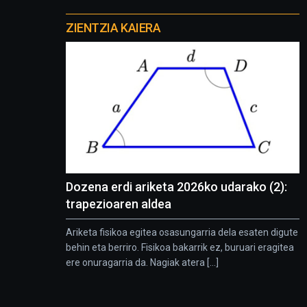
Otros
proyectos
ZIENTZIA KAIERA
Dozena erdi ariketa 2026ko udarako (2):
trapezioaren aldea
Ariketa fisikoa egitea osasungarria dela esaten digute
behin eta berriro. Fisikoa bakarrik ez, buruari eragitea
ere onuragarria da. Nagiak atera [...]