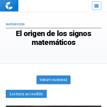
Cuaderno
de
Cultura
Científica
MATEMOCIÓN
El origen de los signos
matemáticos
Irakurri euskaraz
Lectura accesible