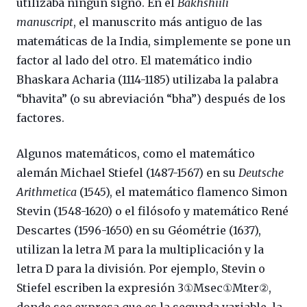
utilizaba ningún signo. En el
Bakhshiili
manuscript
, el manuscrito más antiguo de las
matemáticas de la India, simplemente se pone un
factor al lado del otro. El matemático indio
Bhaskara Acharia (1114-1185) utilizaba la palabra
“bhavita” (o su abreviación “bha”) después de los
factores.
Algunos matemáticos, como el matemático
alemán Michael Stiefel (1487-1567) en su
Deutsche
Arithmetica
(1545), el matemático flamenco Simon
Stevin (1548-1620) o el filósofo y matemático René
Descartes (1596-1650) en su Géométrie (1637),
utilizan la letra M para la multiplicación y la
letra D para la división. Por ejemplo, Stevin o
Stiefel escriben la expresión 3①Msec①Mter②,
donde sec expresa que es la segunda variable, la