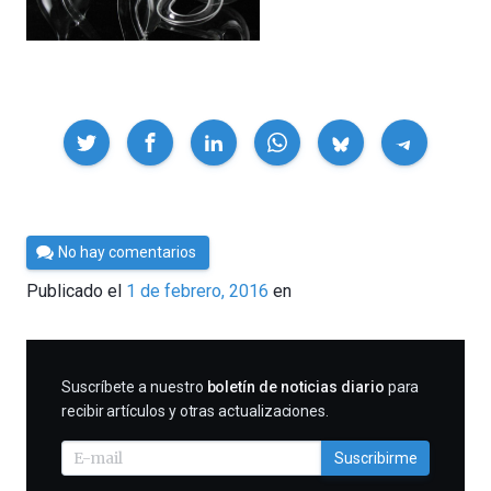
Compartir
Por
No hay comentarios
César
Publicado el
1 de febrero, 2016
en
Tomé
SUSCRIBIRME
Suscríbete a nuestro
boletín de noticias diario
para
recibir artículos y otras actualizaciones.
Suscribirme