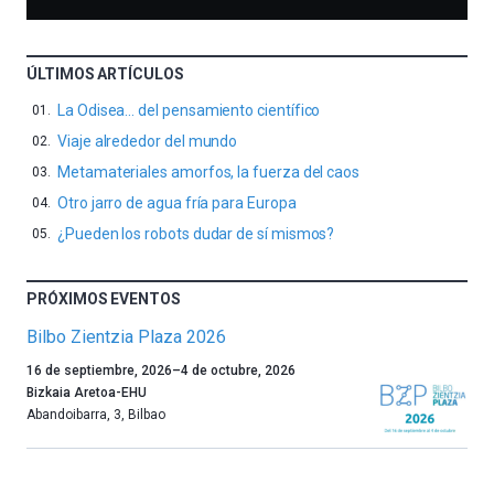
ÚLTIMOS ARTÍCULOS
La Odisea… del pensamiento científico
Viaje alrededor del mundo
Metamateriales amorfos, la fuerza del caos
Otro jarro de agua fría para Europa
¿Pueden los robots dudar de sí mismos?
PRÓXIMOS EVENTOS
Bilbo Zientzia Plaza 2026
Un
16 de septiembre, 2026
–
4 de octubre, 2026
año
Bizkaia Aretoa-EHU
más,
Abandoibarra, 3
,
Bilbao
Bilbao
dará
la