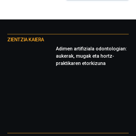
Otros
proyectos
ZIENTZIA KAIERA
Adimen artifiziala odontologian:
aukerak, mugak eta hortz-
praktikaren etorkizuna