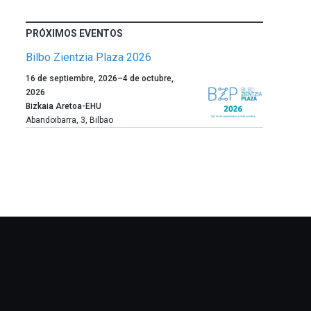
PRÓXIMOS EVENTOS
Bilbo Zientzia Plaza 2026
Un
16 de septiembre, 2026
–
4 de octubre,
año
2026
más,
Bizkaia Aretoa-EHU
Bilbao
Abandoibarra, 3
,
Bilbao
dará
la
bienvenida
al
otoño
con
la
celebración
de
la
novena
edición
de