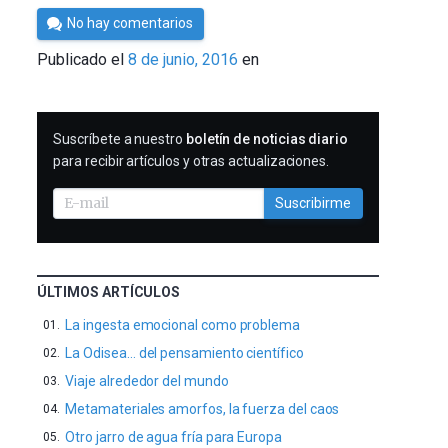
Por
No hay comentarios
César
Publicado el
8 de junio, 2016
en
Tomé
SUSCRIBIRME
Suscríbete a nuestro
boletín de noticias diario
para recibir artículos y otras actualizaciones.
Suscribirme
ÚLTIMOS ARTÍCULOS
La ingesta emocional como problema
La Odisea… del pensamiento científico
Viaje alrededor del mundo
Metamateriales amorfos, la fuerza del caos
Otro jarro de agua fría para Europa