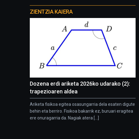
Otros
proyectos
ZIENTZIA KAIERA
Dozena erdi ariketa 2026ko udarako (2):
trapezioaren aldea
Ariketa fisikoa egitea osasungarria dela esaten digute
behin eta berriro. Fisikoa bakarrik ez, buruari eragitea
ere onuragarria da. Nagiak atera [...]