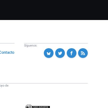
Síguenos:
Contacto
oyo de:
Eusko