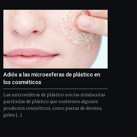
Bilbo
Zientzia
Plaza
(BZP),
un
festival
que
llenará
la
ciudad
de
monólogos,
Adiós a las microesferas de plástico en
exposiciones,
conferencias,
los cosméticos
docufórums
y
Las microesferas de plástico son las minúsculas
espectáculos
partículas de plástico que contienen algunos
de
productos cosméticos, como pastas de dientes,
ciencia
geles […]
del
16
de
septiembre