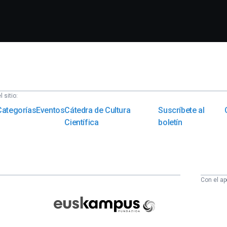
 sitio:
Categorías
Eventos
Cátedra de Cultura
Suscríbete al
Científica
boletín
Con el ap
Euskampus
Fundazioa