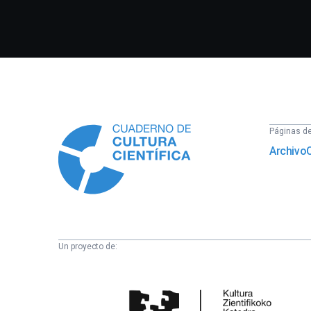
Información
Páginas del
Archivo
Un proyecto de:
Cátedra
de
Cultura