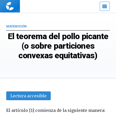
Cuaderno
de
Cultura
Científica
MATEMOCIÓN
El teorema del pollo picante
(o sobre particiones
convexas equitativas)
Lectura accesible
El artículo [1] comienza de la siguiente manera: