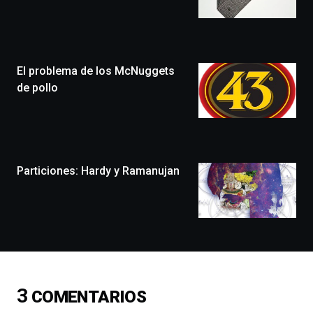
de
Bilbo
Zientzia
Plaza
(BZP),
El problema de los McNuggets
un
festival
de pollo
que
llenará
la
ciudad
de
monólogos,
Particiones: Hardy y Ramanujan
exposiciones,
conferencias,
docufórums
y
espectáculos
de
ciencia
del
3
COMENTARIOS
16
de