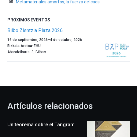
Metamateriales amorfos, la fuerza del caos
PRÓXIMOS EVENTOS
Bilbo Zientzia Plaza 2026
Un
16 de septiembre, 2026
–
4 de octubre, 2026
año
Bizkaia Aretoa-EHU
más,
Abandoibarra, 3
,
Bilbao
Bilbao
dará
la
bienvenida
al
otoño
con
la
Artículos relacionados
celebración
de
la
Un teorema sobre el Tangram
novena
edición