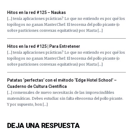
septiembre
al
Hitos en la red #125 – Naukas
4
[…] tenía aplicaciones prácticas? Lo que no entiendo es por qué los
de
topólogos no ganan MasterChef: El teorema del pollo picante (o
octubre.
sobre particiones convexas equitativas) por Marta […]
La
iniciativa,
organizada
Hitos en la red #125 | Para Entretener
por
[…] tenía aplicaciones prácticas? Lo que no entiendo es por qué los
la
topólogos no ganan MasterChef: El teorema del pollo picante (o
Cátedra…
sobre particiones convexas equitativas) por Marta […]
Patatas ‘perfectas’ con el método ‘Edge Hotel School’ –
Cuaderno de Cultura Científica
[…] comensales de nuevo necesitarás de las imprescindibles
matemáticas. Debes estudiar sin falta elteorema del pollo picante.
Y por supuesto, bon […]
DEJA UNA RESPUESTA