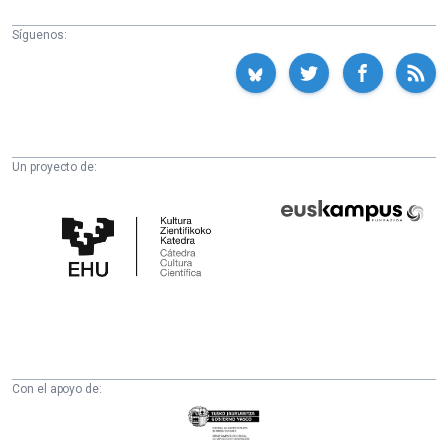
Síguenos:
Un proyecto de:
Cátedra
Euskampus
de
Fundazioa
Cultura
Científica
de
la
UPV/EHU
Con el apoyo de:
Eusko
Jaurlaritza