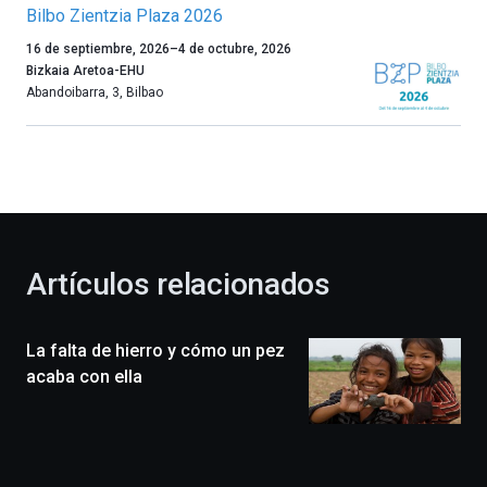
Bilbo Zientzia Plaza 2026
Un
16 de septiembre, 2026
–
4 de octubre, 2026
año
Bizkaia Aretoa-EHU
más,
Abandoibarra, 3
,
Bilbao
Bilbao
dará
la
bienvenida
al
otoño
con
la
Artículos relacionados
celebración
de
la
La falta de hierro y cómo un pez
novena
edición
acaba con ella
de
Bilbo
Zientzia
Plaza
(BZP),