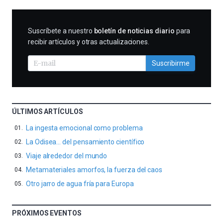
SUSCRIBIRME
Suscríbete a nuestro
boletín de noticias diario
para
recibir artículos y otras actualizaciones.
Suscribirme
ÚLTIMOS ARTÍCULOS
La ingesta emocional como problema
La Odisea… del pensamiento científico
Viaje alrededor del mundo
Metamateriales amorfos, la fuerza del caos
Otro jarro de agua fría para Europa
PRÓXIMOS EVENTOS