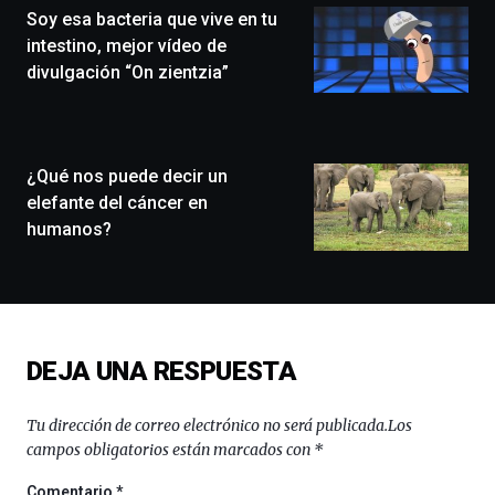
Soy esa bacteria que vive en tu
un
festival
intestino, mejor vídeo de
que
divulgación “On zientzia”
llenará
la
ciudad
de
monólogos,
¿Qué nos puede decir un
exposiciones,
elefante del cáncer en
conferencias,
humanos?
docufórums
y
espectáculos
de
ciencia
del
DEJA UNA RESPUESTA
16
de
septiembre
Tu dirección de correo electrónico no será publicada.
Los
al
campos obligatorios están marcados con
*
4
de
Comentario
*