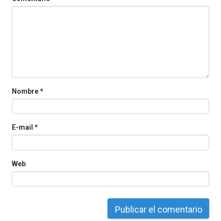
octubre.
La
iniciativa,
organizada
por
la
Cátedra…
Nombre
*
E-mail
*
Web